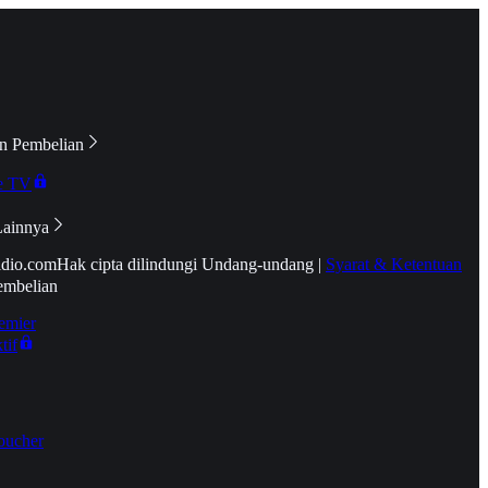
n Pembelian
e TV
Lainnya
idio.com
Hak cipta dilindungi Undang-undang
|
Syarat & Ketentuan
embelian
emier
tif
oucher