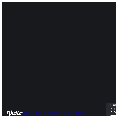
Car
Home
Live
TV Show
Sports
Kids
News