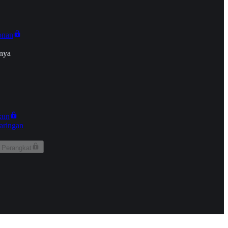
onan
nya
kun
aringan
 Perangkat