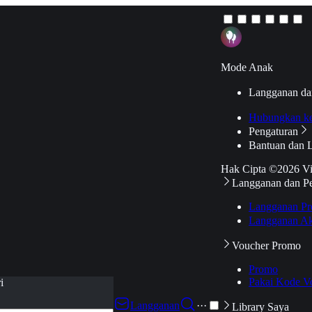
Mode Anak
Langganan da
Hubungkan k
Pengaturan
Bantuan dan 
Hak Cipta ©2026 V
Langganan dan P
Langganan Pr
Langganan Ak
Voucher Promo
Promo
Pakai Kode V
i
Langganan
···
Library Saya