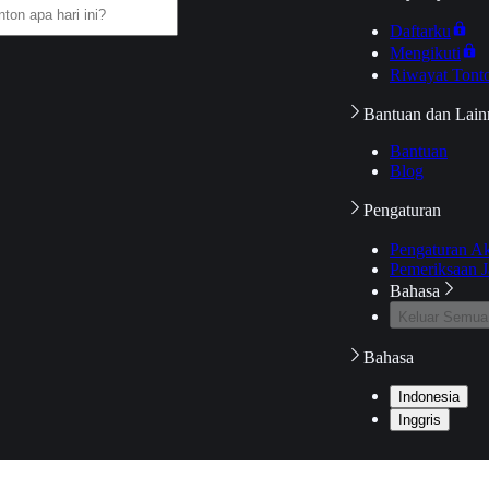
Daftarku
Mengikuti
Riwayat Tont
Bantuan dan Lain
Bantuan
Blog
Pengaturan
Pengaturan A
Pemeriksaan J
Bahasa
Keluar Semua
Bahasa
Indonesia
Inggris