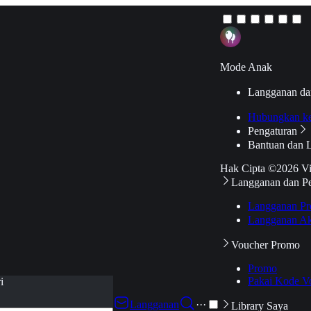
Mode Anak
Langganan da
Hubungkan k
Pengaturan
Bantuan dan 
Hak Cipta ©2026 V
Langganan dan P
Langganan Pr
Langganan Ak
Voucher Promo
Promo
Pakai Kode V
i
Langganan
···
Library Saya