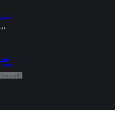
onan
nya
kun
aringan
 Perangkat