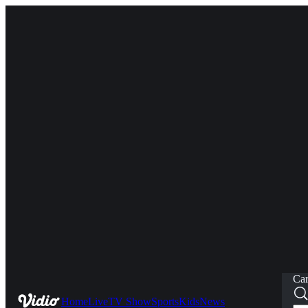
Car
Home
Live
TV Show
Sports
Kids
News