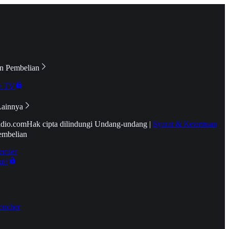
n Pembelian
e TV
Lainnya
idio.com
Hak cipta dilindungi Undang-undang
|
Syarat & Ketentuan
embelian
emier
tif
oucher