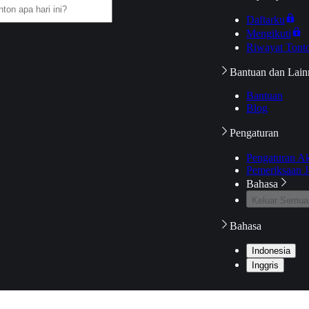
Daftarku
Mengikuti
Riwayat Tont
Bantuan dan Lain
Bantuan
Blog
Pengaturan
Pengaturan A
Pemeriksaan J
Bahasa
Keluar Semua
Bahasa
Indonesia
Inggris