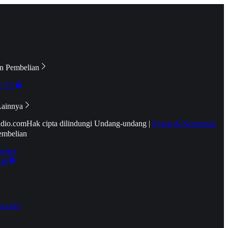
n Pembelian
e TV
Lainnya
idio.com
Hak cipta dilindungi Undang-undang
|
Syarat & Ketentuan
embelian
emier
tif
oucher