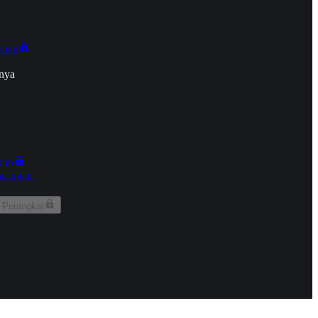
onan
nya
kun
aringan
 Perangkat