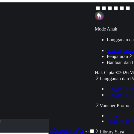
Mode Anak
Langganan da
Hubungkan k
Pengaturan
Bantuan dan 
Hak Cipta ©2026 V
Langganan dan P
Langganan Pr
Langganan Ak
Voucher Promo
Promo
Pakai Kode V
i
Langganan
···
Library Saya