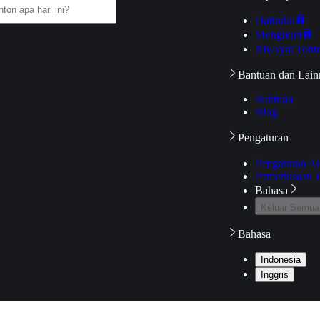
Daftarku
Mengikuti
Riwayat Tont
Bantuan dan Lain
Bantuan
Blog
Pengaturan
Pengaturan A
Pemeriksaan J
Bahasa
Keluar Semua
Bahasa
Indonesia
Inggris