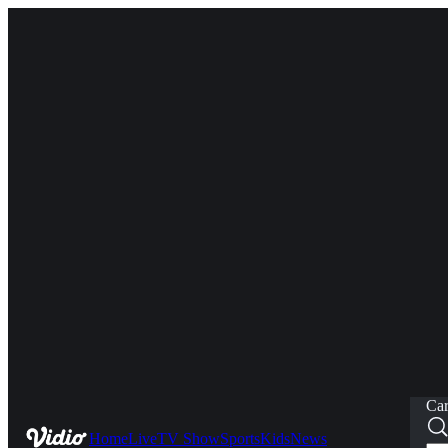
Car
Home
Live
TV Show
Sports
Kids
News