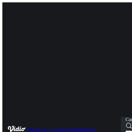
Car
Home
Live
TV Show
Sports
Kids
News