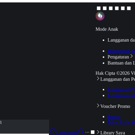
Mode Anak
Langganan da
Hubungkan k
Pengaturan
Bantuan dan 
Hak Cipta ©2026 V
Langganan dan P
Langganan Pr
Langganan Ak
Voucher Promo
Promo
Pakai Kode V
i
Langganan
···
Library Saya