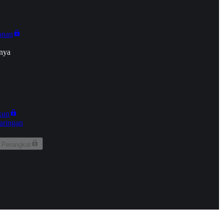
onan
nya
kun
aringan
 Perangkat