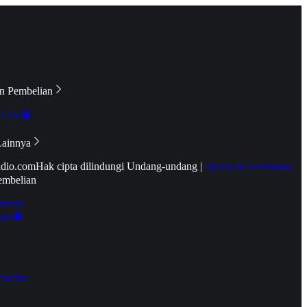
n Pembelian
e TV
Lainnya
idio.com
Hak cipta dilindungi Undang-undang
|
Syarat & Ketentuan
embelian
emier
tif
oucher