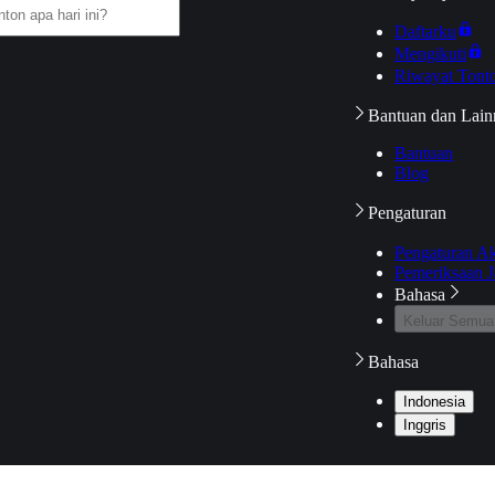
Daftarku
Mengikuti
Riwayat Tont
Bantuan dan Lain
Bantuan
Blog
Pengaturan
Pengaturan A
Pemeriksaan J
Bahasa
Keluar Semua
Bahasa
Indonesia
Inggris