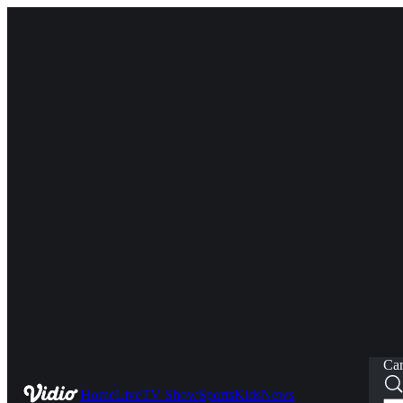
Car
Home
Live
TV Show
Sports
Kids
News