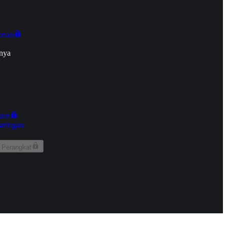
onan
nya
kun
aringan
 Perangkat