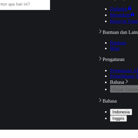
Daftarku
Mengikuti
Riwayat Tont
Bantuan dan Lain
Bantuan
Blog
Pengaturan
Pengaturan A
Pemeriksaan J
Bahasa
Keluar Semua
Bahasa
Indonesia
Inggris