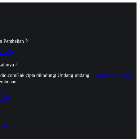
n Pembelian
e TV
Lainnya
idio.com
Hak cipta dilindungi Undang-undang
|
Syarat & Ketentuan
embelian
emier
tif
oucher