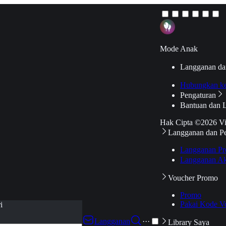
Mode Anak
Langganan da
Hubungkan k
Pengaturan
Bantuan dan 
Hak Cipta ©2026 V
Langganan dan P
Langganan Pr
Langganan Ak
Voucher Promo
Promo
Pakai Kode V
i
Langganan
···
Library Saya