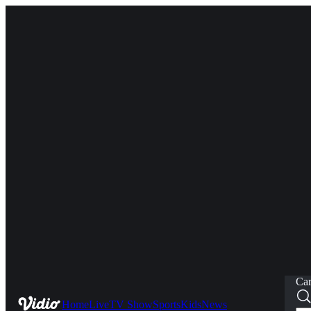
Car
Home
Live
TV Show
Sports
Kids
News