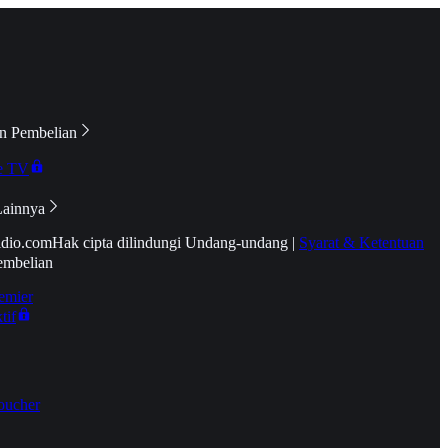
n Pembelian
e TV
Lainnya
idio.com
Hak cipta dilindungi Undang-undang
|
Syarat & Ketentuan
embelian
emier
tif
oucher