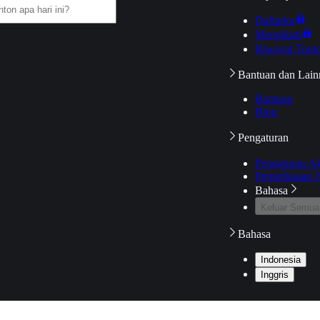
Daftarku
Mengikuti
Riwayat Tont
Bantuan dan Lain
Bantuan
Blog
Pengaturan
Pengaturan A
Pemeriksaan J
Bahasa
Keluar Semua
Bahasa
Indonesia
Inggris