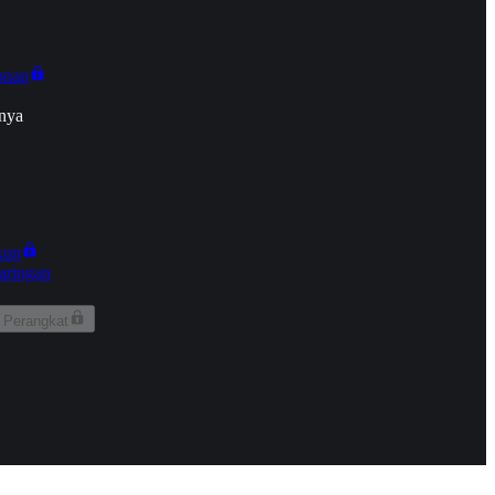
onan
nya
kun
aringan
 Perangkat