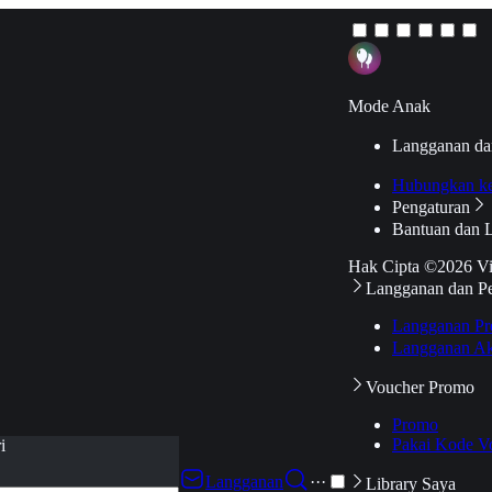
Mode Anak
Langganan da
Hubungkan k
Pengaturan
Bantuan dan 
Hak Cipta ©2026 V
Langganan dan P
Langganan Pr
Langganan Ak
Voucher Promo
Promo
Pakai Kode V
i
Langganan
···
Library Saya