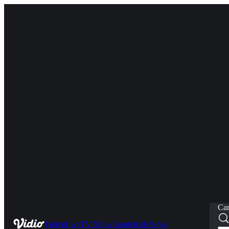
Car
Home
Live
TV Show
Sports
Kids
News