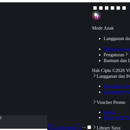
Mode Anak
Langganan da
Hubungkan k
Pengaturan
Bantuan dan 
Hak Cipta ©2026 V
Langganan dan P
Langganan Pr
Langganan Ak
Voucher Promo
Promo
Pakai Kode V
i
Langganan
···
Library Saya