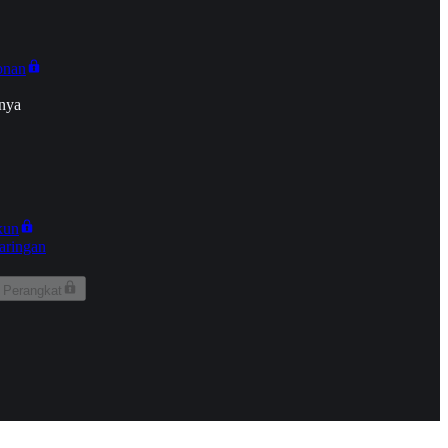
onan
nya
kun
aringan
 Perangkat