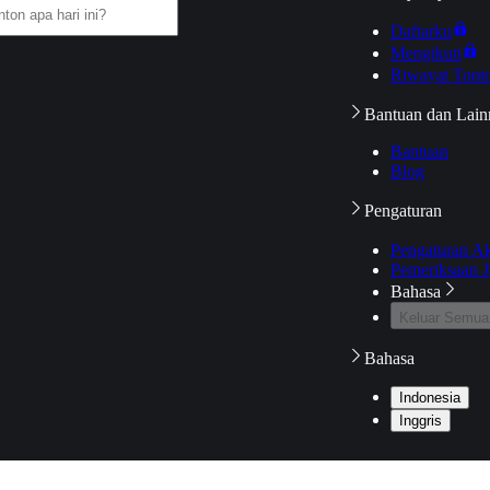
Daftarku
Mengikuti
Riwayat Tont
Bantuan dan Lain
Bantuan
Blog
Pengaturan
Pengaturan A
Pemeriksaan J
Bahasa
Keluar Semua
Bahasa
Indonesia
Inggris