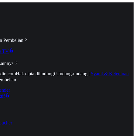
n Pembelian
e TV
Lainnya
idio.com
Hak cipta dilindungi Undang-undang
|
Syarat & Ketentuan
embelian
emier
tif
oucher