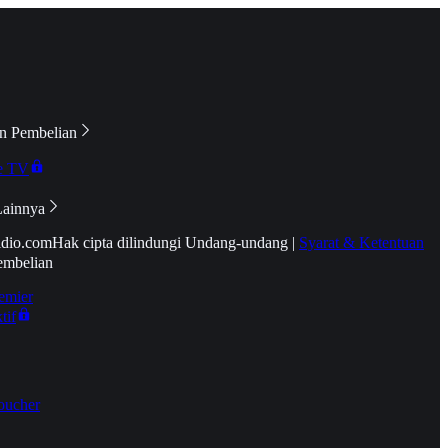
n Pembelian
e TV
Lainnya
idio.com
Hak cipta dilindungi Undang-undang
|
Syarat & Ketentuan
embelian
emier
tif
oucher