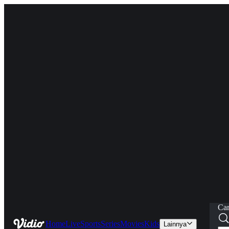
Car
Home
Live
Sports
Series
Movies
Kids
Lainnya