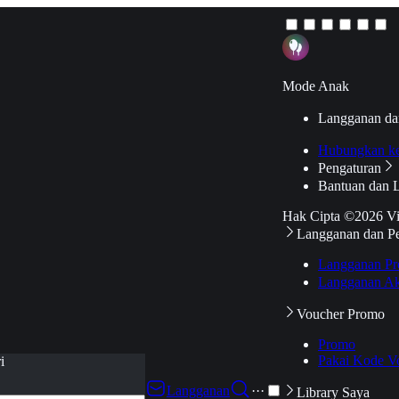
Mode Anak
Langganan da
Hubungkan k
Pengaturan
Bantuan dan 
Hak Cipta ©2026 V
Langganan dan P
Langganan Pr
Langganan Ak
Voucher Promo
Promo
Pakai Kode V
i
Langganan
···
Library Saya