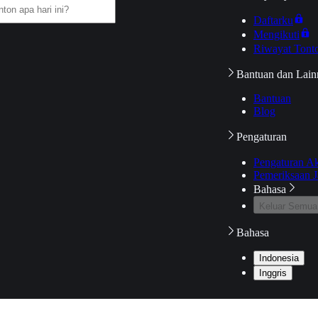
Daftarku
Mengikuti
Riwayat Tont
Bantuan dan Lain
Bantuan
Blog
Pengaturan
Pengaturan A
Pemeriksaan J
Bahasa
Keluar Semua
Bahasa
Indonesia
Inggris