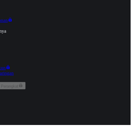
onan
nya
kun
aringan
 Perangkat