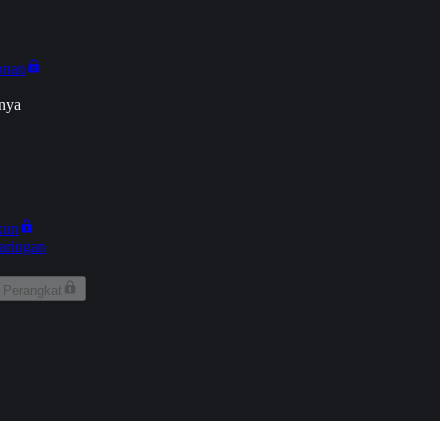
onan
nya
kun
aringan
 Perangkat