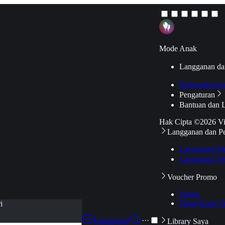
Mode Anak
Langganan da
Hubungkan k
Pengaturan
Bantuan dan 
Hak Cipta ©2026 V
Langganan dan P
Langganan Pr
Langganan Ak
Voucher Promo
Promo
Pakai Kode V
i
Langganan
···
Library Saya