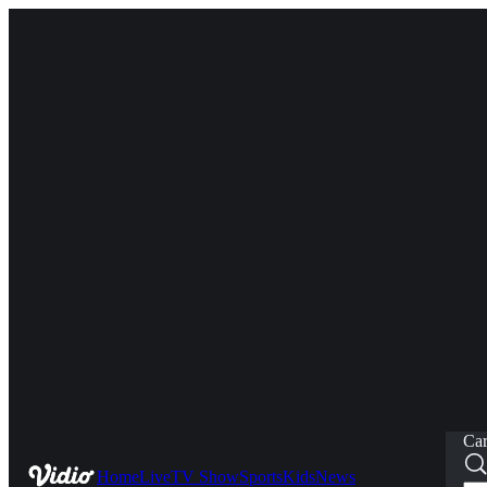
Car
Home
Live
TV Show
Sports
Kids
News