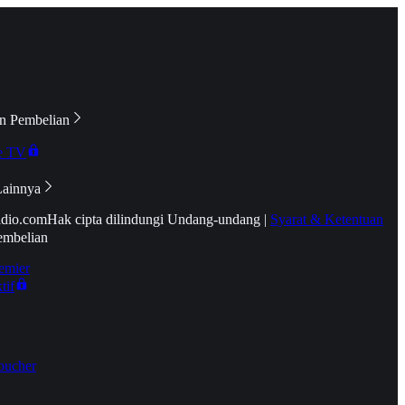
n Pembelian
e TV
Lainnya
idio.com
Hak cipta dilindungi Undang-undang
|
Syarat & Ketentuan
embelian
emier
tif
oucher