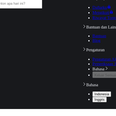
Daftarku
Mengikuti
Riwayat Tont
Bantuan dan Lain
Bantuan
Blog
Pengaturan
Pengaturan A
Pemeriksaan J
Bahasa
Keluar Semua
Bahasa
Indonesia
Inggris