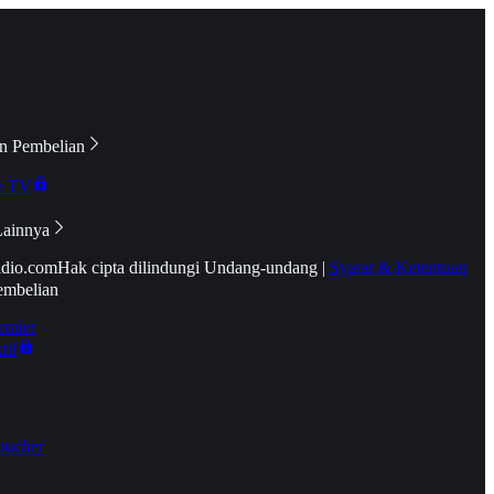
n Pembelian
e TV
Lainnya
idio.com
Hak cipta dilindungi Undang-undang
|
Syarat & Ketentuan
embelian
emier
tif
oucher