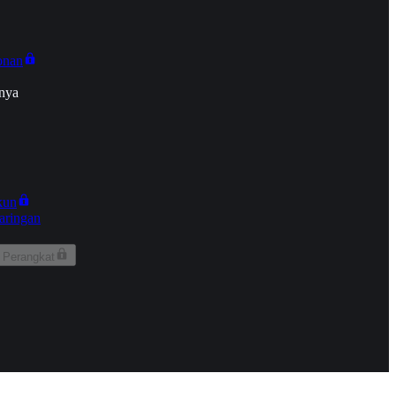
onan
nya
kun
aringan
 Perangkat