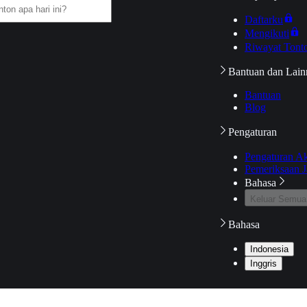
Daftarku
Mengikuti
Riwayat Tont
Bantuan dan Lain
Bantuan
Blog
Pengaturan
Pengaturan A
Pemeriksaan J
Bahasa
Keluar Semua
Bahasa
Indonesia
Inggris