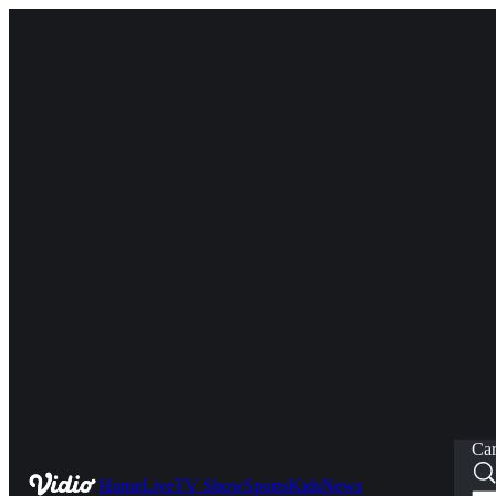
Car
Home
Live
TV Show
Sports
Kids
News