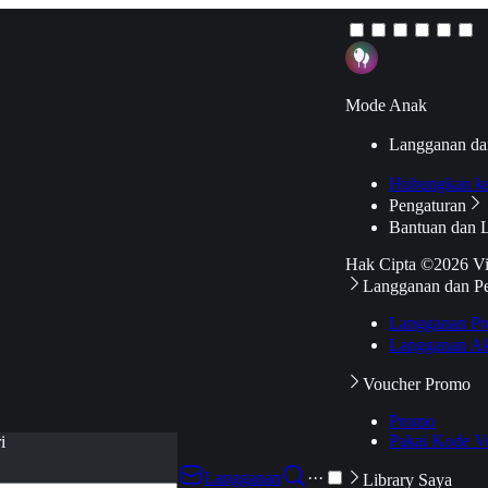
Mode Anak
Langganan da
Hubungkan k
Pengaturan
Bantuan dan 
Hak Cipta ©2026 V
Langganan dan P
Langganan Pr
Langganan Ak
Voucher Promo
Promo
Pakai Kode V
i
Langganan
···
Library Saya