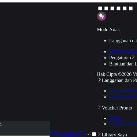
Mode Anak
Langganan da
Hubungkan k
Pengaturan
Bantuan dan 
Hak Cipta ©2026 V
Langganan dan P
Langganan Pr
Langganan Ak
Voucher Promo
Promo
Pakai Kode V
i
Langganan
···
Library Saya