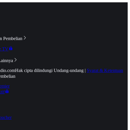
n Pembelian
e TV
Lainnya
idio.com
Hak cipta dilindungi Undang-undang
|
Syarat & Ketentuan
embelian
emier
tif
oucher