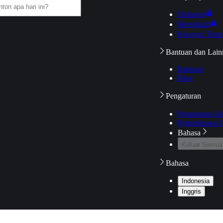
Daftarku
Mengikuti
Riwayat Tont
Bantuan dan Lain
Bantuan
Blog
Pengaturan
Pengaturan A
Pemeriksaan J
Bahasa
Keluar Semua
Bahasa
Indonesia
Inggris