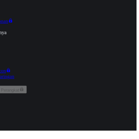
onan
nya
kun
aringan
 Perangkat