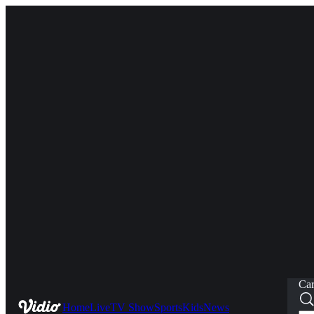
Car
Home
Live
TV Show
Sports
Kids
News