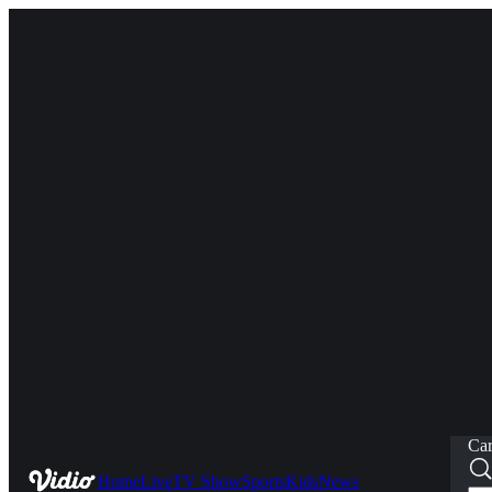
Car
Home
Live
TV Show
Sports
Kids
News