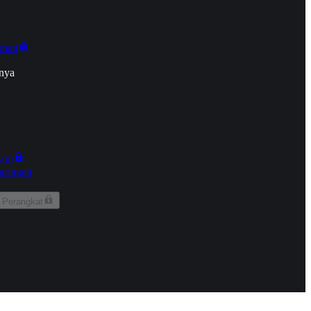
onan
nya
kun
aringan
 Perangkat