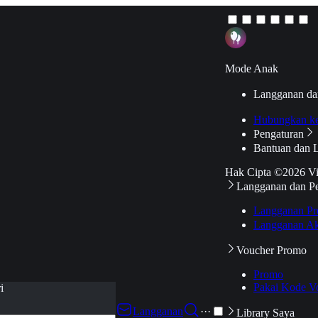
Mode Anak
Langganan da
Hubungkan k
Pengaturan
Bantuan dan 
Hak Cipta ©2026 V
Langganan dan P
Langganan Pr
Langganan Ak
Voucher Promo
Promo
Pakai Kode V
i
Langganan
···
Library Saya