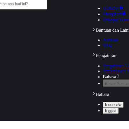
Daftarku
Mengikuti
Riwayat Tont
Bantuan dan Lain
Bantuan
Blog
Pengaturan
Pengaturan A
Pemeriksaan J
Bahasa
Keluar Semua
Bahasa
Indonesia
Inggris