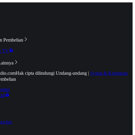
n Pembelian
e TV
Lainnya
idio.com
Hak cipta dilindungi Undang-undang
|
Syarat & Ketentuan
embelian
emier
tif
oucher