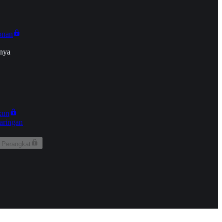
onan
nya
kun
aringan
 Perangkat