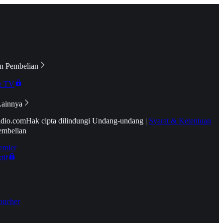
n Pembelian
e TV
Lainnya
idio.com
Hak cipta dilindungi Undang-undang
|
Syarat & Ketentuan
embelian
emier
tif
oucher