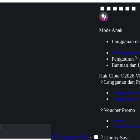
Mode Anak
Langganan da
Hubungkan k
Pengaturan
Bantuan dan 
Hak Cipta ©2026 V
Langganan dan P
Langganan Pr
Langganan Ak
Voucher Promo
Promo
Pakai Kode V
i
Langganan
···
Library Saya