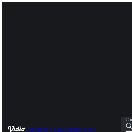
Car
Home
Live
TV Show
Sports
Kids
News