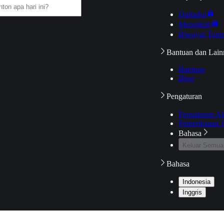
Daftarku
Mengikuti
Riwayat Tont
Bantuan dan Lain
Bantuan
Blog
Pengaturan
Pengaturan A
Pemeriksaan J
Bahasa
Keluar Semua
Bahasa
Indonesia
Inggris