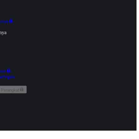
onan
nya
kun
aringan
 Perangkat