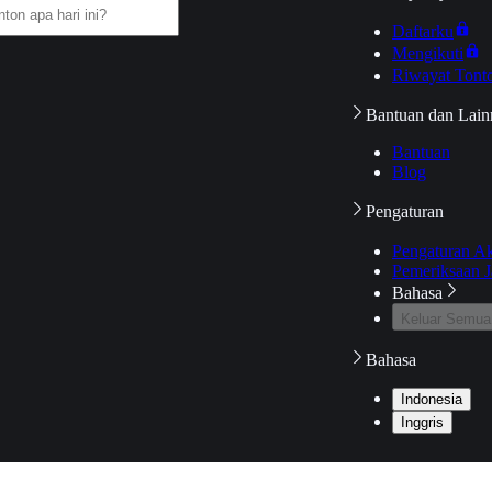
Daftarku
Mengikuti
Riwayat Tont
Bantuan dan Lain
Bantuan
Blog
Pengaturan
Pengaturan A
Pemeriksaan J
Bahasa
Keluar Semua
Bahasa
Indonesia
Inggris