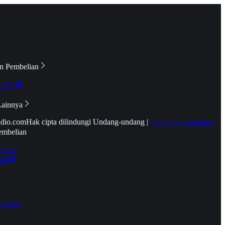
n Pembelian
e TV
Lainnya
idio.com
Hak cipta dilindungi Undang-undang
|
Syarat & Ketentuan
embelian
emier
tif
oucher