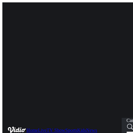
Car
Home
Live
TV Show
Sports
Kids
News