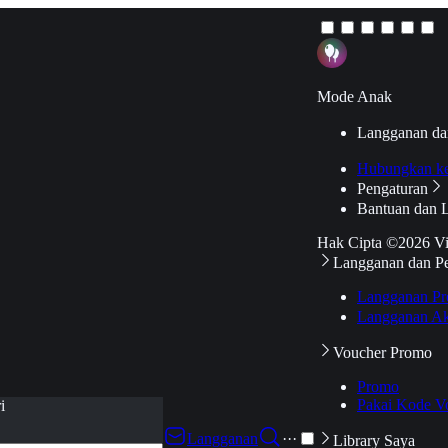
Mode Anak
Langganan da
Hubungkan k
Pengaturan
Bantuan dan 
Hak Cipta ©2026 V
Langganan dan P
Langganan Pr
Langganan Ak
Voucher Promo
Promo
Pakai Kode V
i
Langganan
···
Library Saya