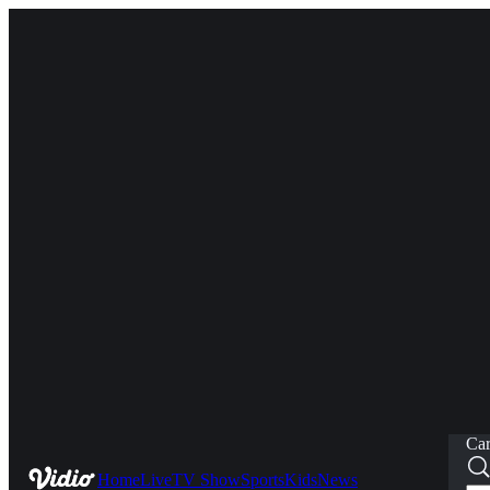
Car
Home
Live
TV Show
Sports
Kids
News