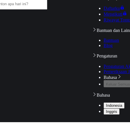
Daftarku
Mengikuti
Riwayat Tont
Bantuan dan Lain
Bantuan
Blog
Pengaturan
Pengaturan A
Pemeriksaan J
Bahasa
Keluar Semua
Bahasa
Indonesia
Inggris