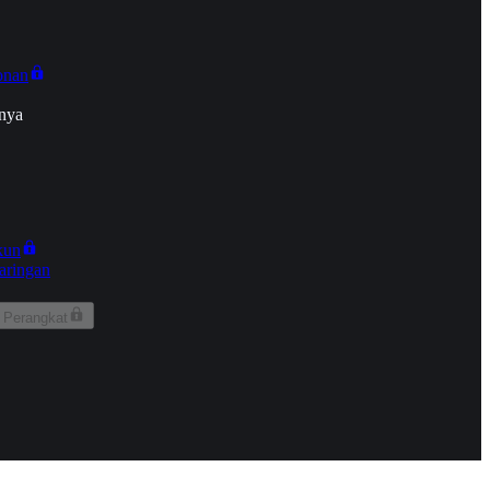
onan
nya
kun
aringan
 Perangkat