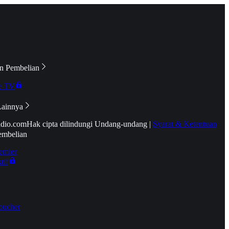
n Pembelian
e TV
Lainnya
idio.com
Hak cipta dilindungi Undang-undang
|
Syarat & Ketentuan
embelian
emier
tif
oucher