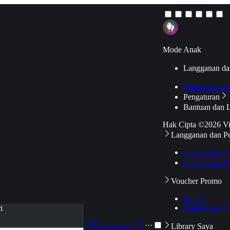
Mode Anak
Langganan da
Hubungkan k
Pengaturan
Bantuan dan 
Hak Cipta ©2026 V
Langganan dan P
Langganan Pr
Langganan Ak
Voucher Promo
Promo
Pakai Kode V
i
Langganan
···
Library Saya