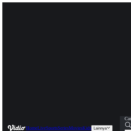
Car
Home
Live
Sports
Series
Movies
Kids
Lainnya