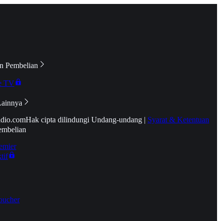
n Pembelian
e TV
Lainnya
idio.com
Hak cipta dilindungi Undang-undang
|
Syarat & Ketentuan
embelian
emier
tif
oucher