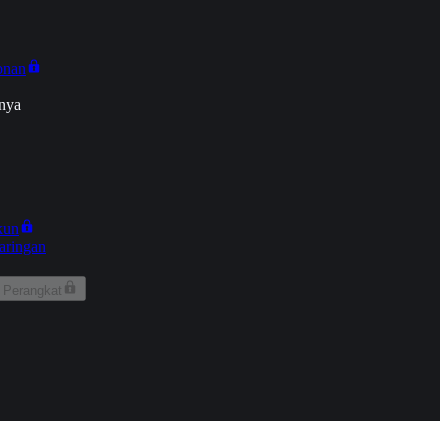
onan
nya
kun
aringan
 Perangkat