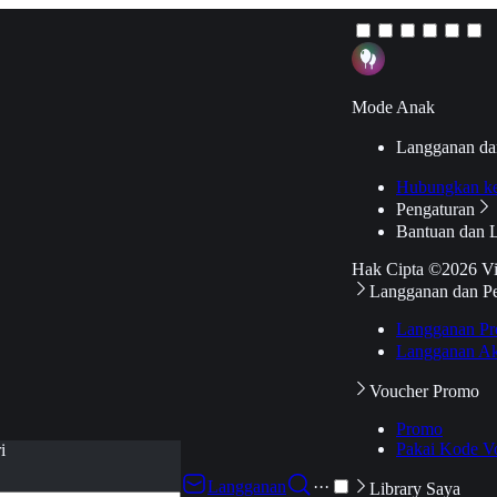
Mode Anak
Langganan da
Hubungkan k
Pengaturan
Bantuan dan 
Hak Cipta ©2026 V
Langganan dan P
Langganan Pr
Langganan Ak
Voucher Promo
Promo
Pakai Kode V
i
Langganan
···
Library Saya