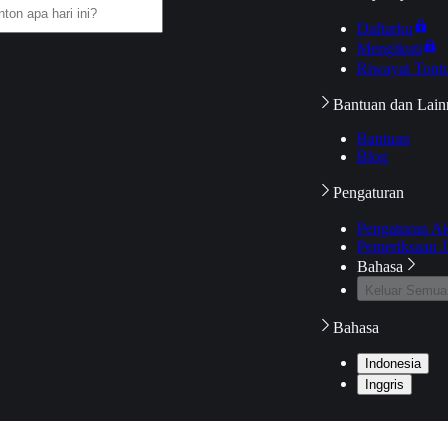
Daftarku
Mengikuti
Riwayat Tont
Bantuan dan Lain
Bantuan
Blog
Pengaturan
Pengaturan A
Pemeriksaan J
Bahasa
Keluar Semua
Bahasa
Indonesia
Inggris