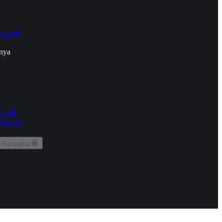
onan
nya
kun
aringan
 Perangkat