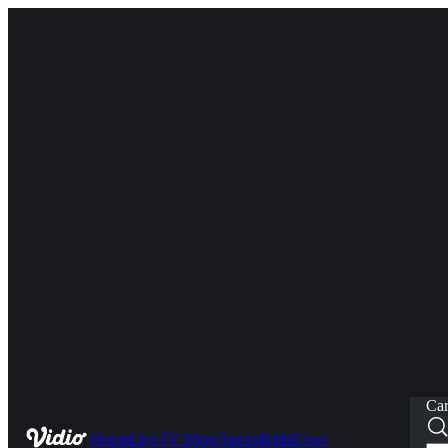
Car
Home
Live
TV Show
Sports
Kids
News