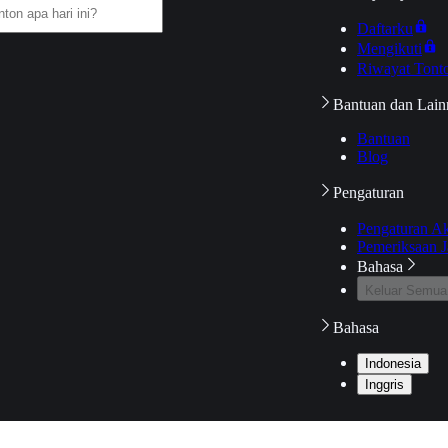
Daftarku
Mengikuti
Riwayat Tont
Bantuan dan Lain
Bantuan
Blog
Pengaturan
Pengaturan A
Pemeriksaan J
Bahasa
Keluar Semua
Bahasa
Indonesia
Inggris