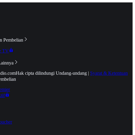
n Pembelian
e TV
Lainnya
idio.com
Hak cipta dilindungi Undang-undang
|
Syarat & Ketentuan
embelian
emier
tif
oucher