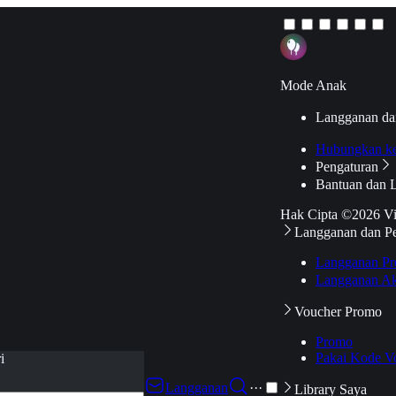
Mode Anak
Langganan da
Hubungkan k
Pengaturan
Bantuan dan 
Hak Cipta ©2026 V
Langganan dan P
Langganan Pr
Langganan Ak
Voucher Promo
Promo
Pakai Kode V
i
Langganan
···
Library Saya