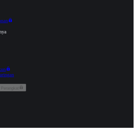
onan
nya
kun
aringan
 Perangkat