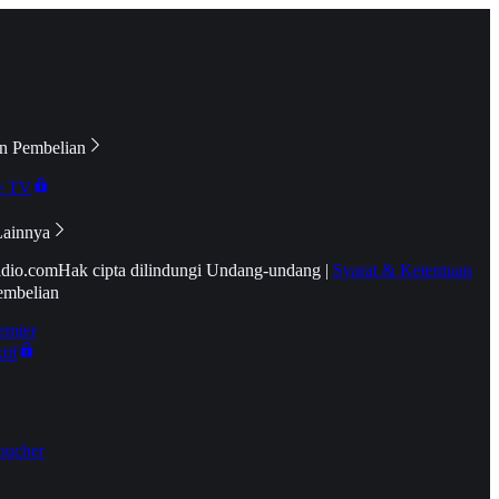
n Pembelian
e TV
Lainnya
idio.com
Hak cipta dilindungi Undang-undang
|
Syarat & Ketentuan
embelian
emier
tif
oucher