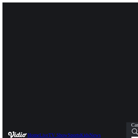
Car
Home
Live
TV Show
Sports
Kids
News