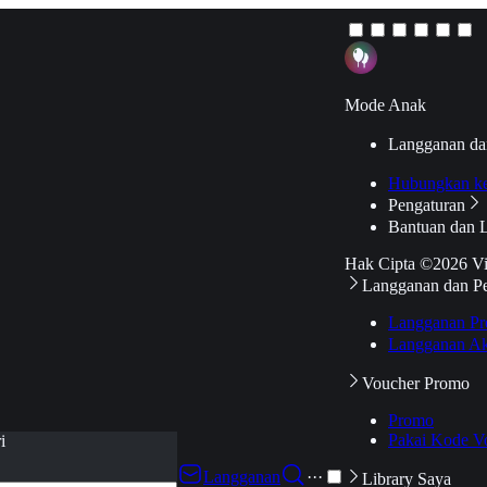
Mode Anak
Langganan da
Hubungkan k
Pengaturan
Bantuan dan 
Hak Cipta ©2026 V
Langganan dan P
Langganan Pr
Langganan Ak
Voucher Promo
Promo
Pakai Kode V
i
Langganan
···
Library Saya