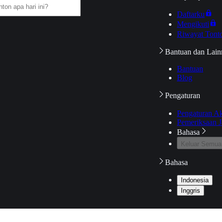
Daftarku
Mengikuti
Riwayat Tont
Bantuan dan Lain
Bantuan
Blog
Pengaturan
Pengaturan A
Pemeriksaan J
Bahasa
Keluar Semua
Bahasa
Indonesia
Inggris