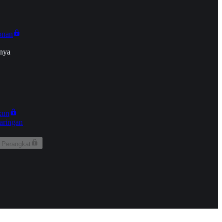
onan
nya
kun
aringan
 Perangkat