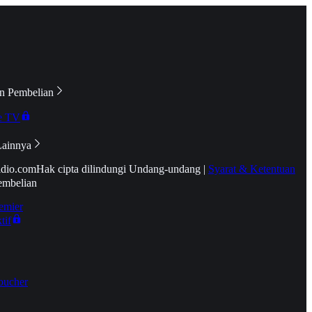
n Pembelian
e TV
Lainnya
idio.com
Hak cipta dilindungi Undang-undang
|
Syarat & Ketentuan
embelian
emier
tif
oucher