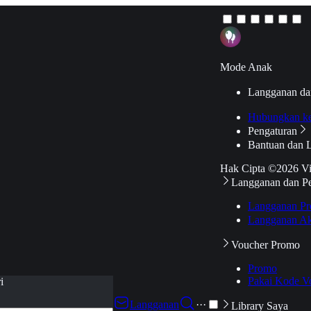
Mode Anak
Langganan da
Hubungkan k
Pengaturan
Bantuan dan 
Hak Cipta ©2026 V
Langganan dan P
Langganan Pr
Langganan Ak
Voucher Promo
Promo
Pakai Kode V
i
Langganan
···
Library Saya