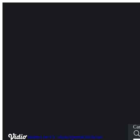
Car
Home
Live
TV Show
Sports
Kids
News