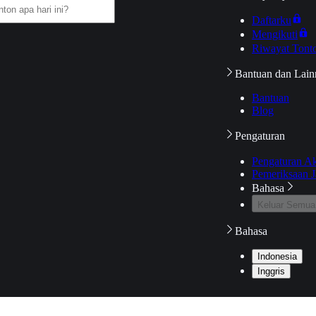
Daftarku
Mengikuti
Riwayat Tont
Bantuan dan Lain
Bantuan
Blog
Pengaturan
Pengaturan A
Pemeriksaan J
Bahasa
Keluar Semua
Bahasa
Indonesia
Inggris