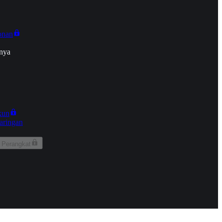
onan
nya
kun
aringan
 Perangkat