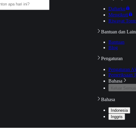
Daftarku
Mengikuti
Riwayat Tont
Bantuan dan Lain
Bantuan
Blog
Pengaturan
Pengaturan A
Pemeriksaan J
Bahasa
Keluar Semua
Bahasa
Indonesia
Inggris