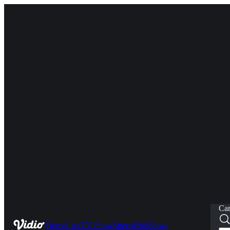
Car
Home
Live
TV Show
Sports
Kids
News