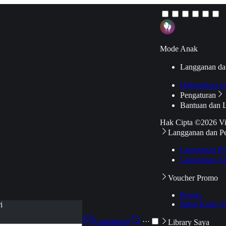
Mode Anak
Langganan da
Hubungkan k
Pengaturan
Bantuan dan 
Hak Cipta ©2026 V
Langganan dan P
Langganan Pr
Langganan Ak
Voucher Promo
Promo
Pakai Kode V
i
Langganan
···
Library Saya