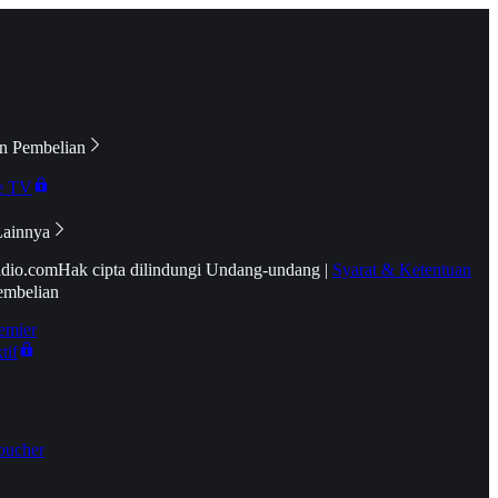
n Pembelian
e TV
Lainnya
idio.com
Hak cipta dilindungi Undang-undang
|
Syarat & Ketentuan
embelian
emier
tif
oucher