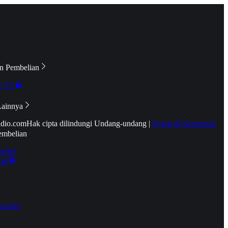
n Pembelian
e TV
Lainnya
idio.com
Hak cipta dilindungi Undang-undang
|
Syarat & Ketentuan
embelian
emier
tif
oucher