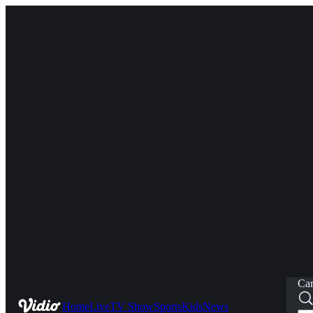
Car
Home
Live
TV Show
Sports
Kids
News