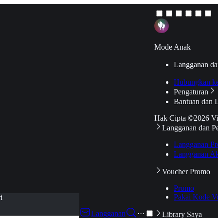
Mode Anak
Langganan da
Hubungkan k
Pengaturan
Bantuan dan 
Hak Cipta ©2026 V
Langganan dan P
Langganan Pr
Langganan Ak
Voucher Promo
Promo
Pakai Kode V
i
Langganan
···
Library Saya