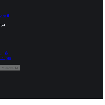
onan
nya
kun
aringan
 Perangkat