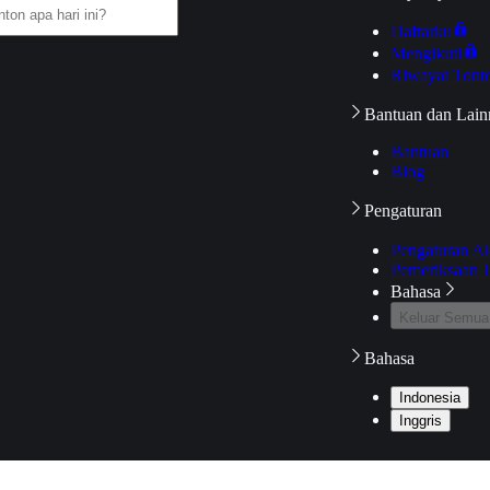
Daftarku
Mengikuti
Riwayat Tont
Bantuan dan Lain
Bantuan
Blog
Pengaturan
Pengaturan A
Pemeriksaan J
Bahasa
Keluar Semua
Bahasa
Indonesia
Inggris