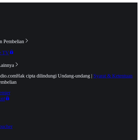
n Pembelian
e TV
Lainnya
idio.com
Hak cipta dilindungi Undang-undang
|
Syarat & Ketentuan
embelian
emier
tif
oucher