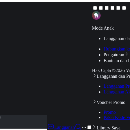
Mode Anak
Langganan da
Hubungkan k
Pengaturan
Bantuan dan 
Hak Cipta ©2026 V
Langganan dan P
Langganan Pr
Langganan Ak
Voucher Promo
Promo
Pakai Kode V
i
Langganan
···
Library Saya