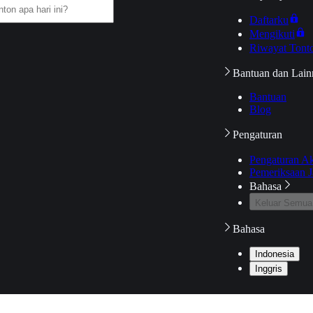
Daftarku
Mengikuti
Riwayat Tont
Bantuan dan Lain
Bantuan
Blog
Pengaturan
Pengaturan A
Pemeriksaan J
Bahasa
Keluar Semua
Bahasa
Indonesia
Inggris