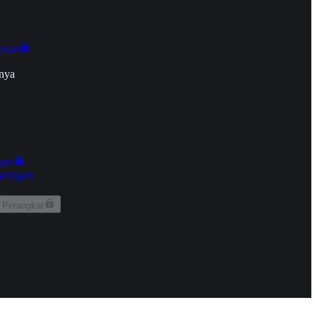
onan
nya
kun
aringan
 Perangkat