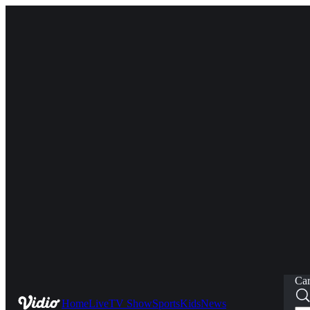
Car
Home
Live
TV Show
Sports
Kids
News