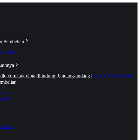
n Pembelian
e TV
Lainnya
idio.com
Hak cipta dilindungi Undang-undang
|
Syarat & Ketentuan
embelian
emier
tif
oucher