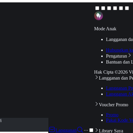
Mode Anak
Langganan da
Hubungkan k
Pengaturan
Bantuan dan 
Hak Cipta ©2026 V
Langganan dan P
Langganan Pr
Langganan Ak
Voucher Promo
Promo
Pakai Kode V
i
Langganan
···
Library Saya