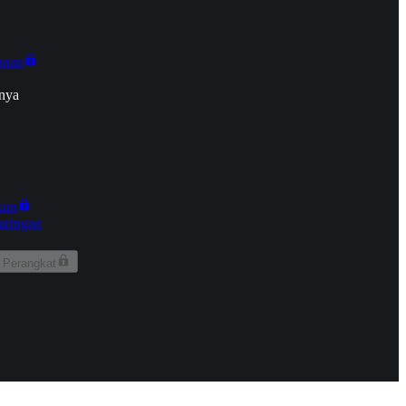
onan
nya
kun
aringan
 Perangkat