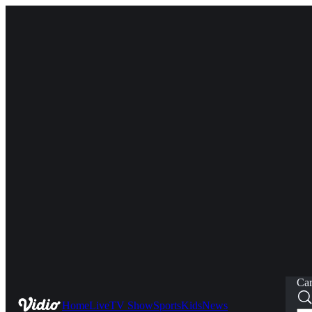
Car
Home
Live
TV Show
Sports
Kids
News