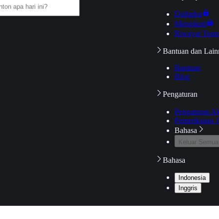
Daftarku
Mengikuti
Riwayat Tont
Bantuan dan Lain
Bantuan
Blog
Pengaturan
Pengaturan A
Pemeriksaan J
Bahasa
Keluar Semua
Bahasa
Indonesia
Inggris