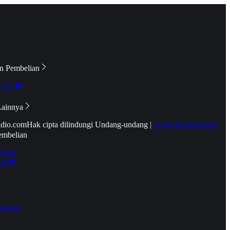
n Pembelian
e TV
Lainnya
idio.com
Hak cipta dilindungi Undang-undang
|
Syarat & Ketentuan
embelian
emier
tif
oucher