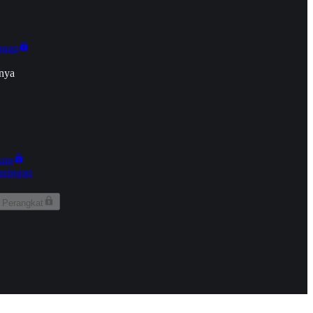
onan
nya
kun
aringan
 Perangkat