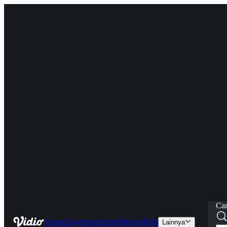
Car
Home
Live
Sports
Series
Movies
Kids
Lainnya