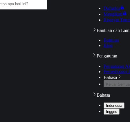
Daftarku
Mengikuti
Riwayat Tont
Bantuan dan Lain
Bantuan
Blog
Pengaturan
Pengaturan A
Pemeriksaan J
Bahasa
Keluar Semua
Bahasa
Indonesia
Inggris