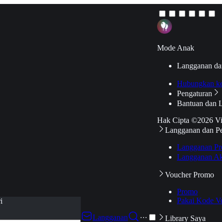
Mode Anak
Langganan da
Hubungkan k
Pengaturan
Bantuan dan 
Hak Cipta ©2026 V
Langganan dan P
Langganan Pr
Langganan Ak
Voucher Promo
Promo
Pakai Kode V
i
Langganan
···
Library Saya