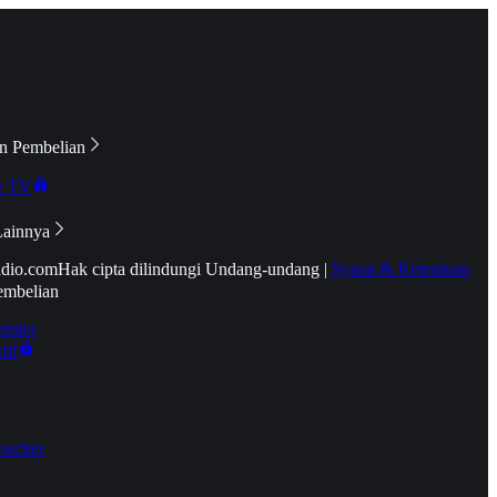
n Pembelian
e TV
Lainnya
idio.com
Hak cipta dilindungi Undang-undang
|
Syarat & Ketentuan
embelian
emier
tif
oucher