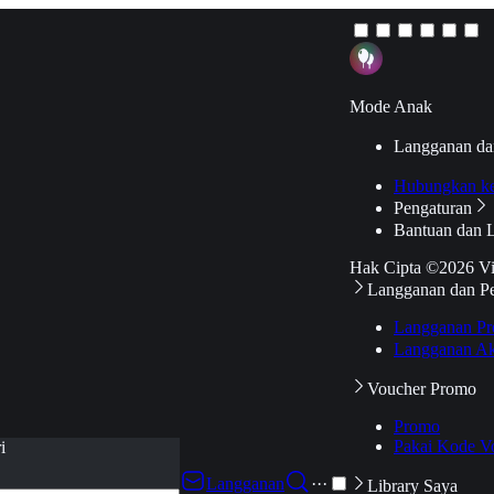
Mode Anak
Langganan da
Hubungkan k
Pengaturan
Bantuan dan 
Hak Cipta ©2026 V
Langganan dan P
Langganan Pr
Langganan Ak
Voucher Promo
Promo
Pakai Kode V
i
Langganan
···
Library Saya