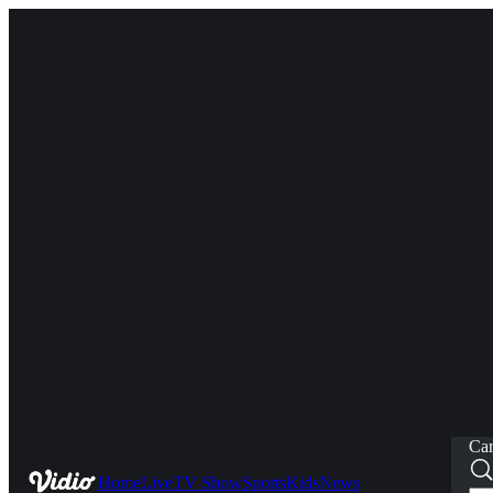
Car
Home
Live
TV Show
Sports
Kids
News