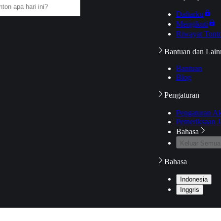
Daftarku
Mengikuti
Riwayat Tont
Bantuan dan Lain
Bantuan
Blog
Pengaturan
Pengaturan A
Pemeriksaan J
Bahasa
Keluar Semua
Bahasa
Indonesia
Inggris