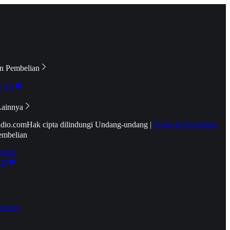
n Pembelian
e TV
Lainnya
idio.com
Hak cipta dilindungi Undang-undang
|
Syarat & Ketentuan
embelian
emier
tif
oucher