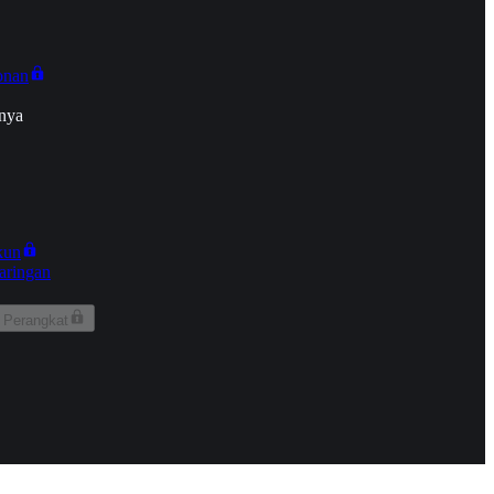
onan
nya
kun
aringan
 Perangkat