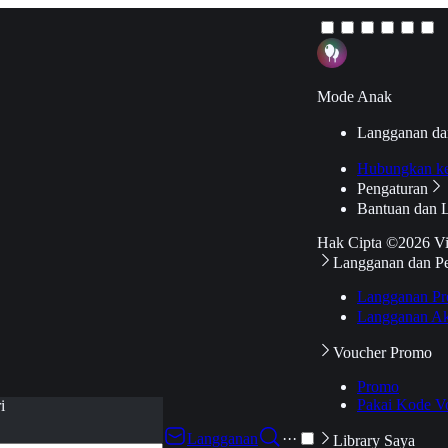
Mode Anak
Langganan da
Hubungkan k
Pengaturan
Bantuan dan 
Hak Cipta ©2026 V
Langganan dan P
Langganan Pr
Langganan Ak
Voucher Promo
Promo
Pakai Kode V
i
Langganan
···
Library Saya