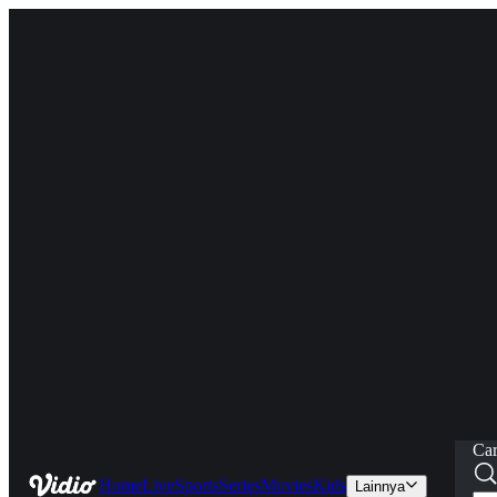
Car
Home
Live
Sports
Series
Movies
Kids
Lainnya