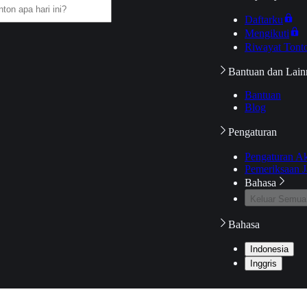
Daftarku
Mengikuti
Riwayat Tont
Bantuan dan Lain
Bantuan
Blog
Pengaturan
Pengaturan A
Pemeriksaan J
Bahasa
Keluar Semua
Bahasa
Indonesia
Inggris