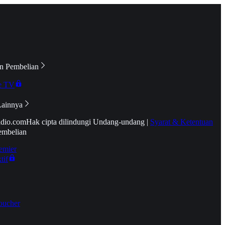
n Pembelian
e TV
Lainnya
idio.com
Hak cipta dilindungi Undang-undang
|
Syarat & Ketentuan
embelian
emier
tif
oucher