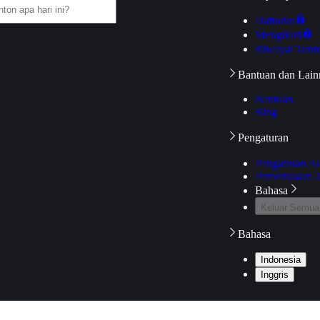
Daftarku
Mengikuti
Riwayat Tont
Bantuan dan Lain
Bantuan
Blog
Pengaturan
Pengaturan A
Pemeriksaan J
Bahasa
Keluar Semua
Bahasa
Indonesia
Inggris