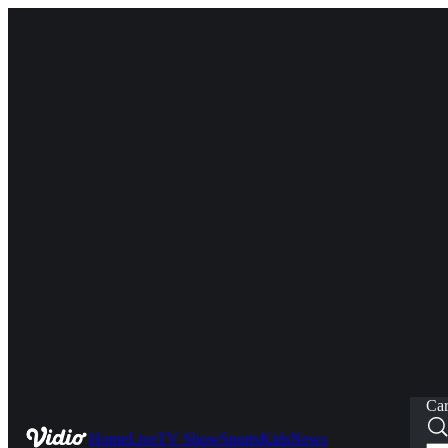
Car
Home
Live
TV Show
Sports
Kids
News