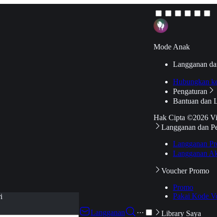
Mode Anak
Langganan da
Hubungkan k
Pengaturan
Bantuan dan 
Hak Cipta ©2026 V
Langganan dan P
Langganan Pr
Langganan Ak
Voucher Promo
Promo
Pakai Kode V
i
Langganan
···
Library Saya