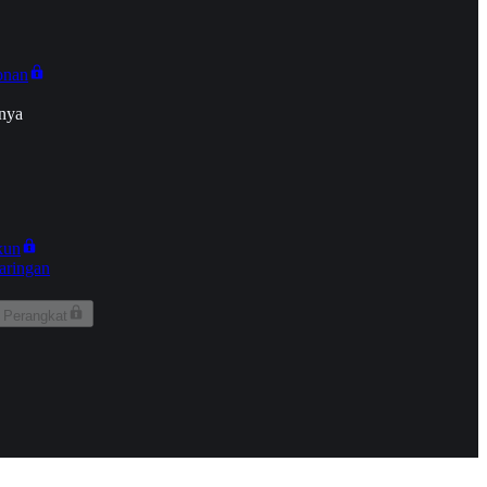
onan
nya
kun
aringan
 Perangkat