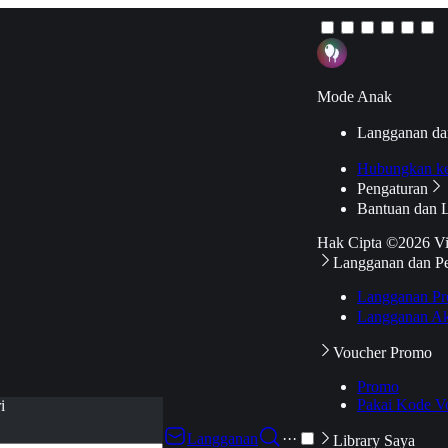
Mode Anak
Langganan da
Hubungkan k
Pengaturan
Bantuan dan 
Hak Cipta ©2026 V
Langganan dan P
Langganan Pr
Langganan Ak
Voucher Promo
Promo
Pakai Kode V
i
Langganan
···
Library Saya