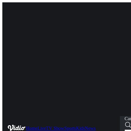
Car
Home
Live
TV Show
Sports
Kids
News