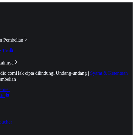
n Pembelian
e TV
Lainnya
idio.com
Hak cipta dilindungi Undang-undang
|
Syarat & Ketentuan
embelian
emier
tif
oucher