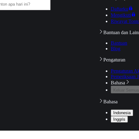
Daftarku
Mengikuti
Riwayat Tont
Bantuan dan Lain
Bantuan
Blog
Pengaturan
Pengaturan A
Pemeriksaan J
Bahasa
Keluar Semua
Bahasa
Indonesia
Inggris