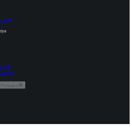
onan
nya
kun
aringan
 Perangkat