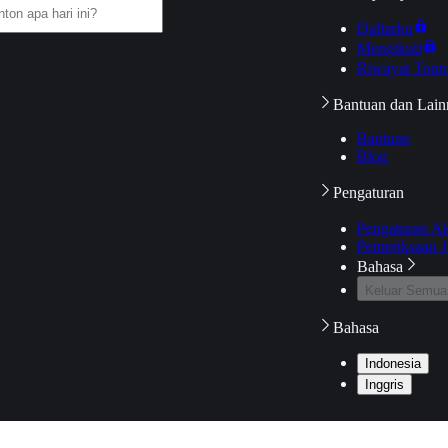
Daftarku
Mengikuti
Riwayat Tont
Bantuan dan Lain
Bantuan
Blog
Pengaturan
Pengaturan A
Pemeriksaan J
Bahasa
Keluar Semua
Bahasa
Indonesia
Inggris