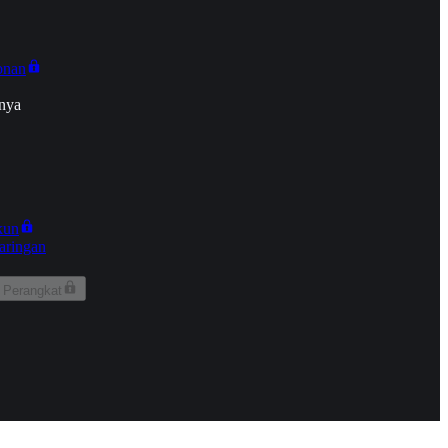
onan
nya
kun
aringan
 Perangkat