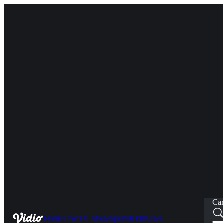
Car
Home
Live
TV Show
Sports
Kids
News