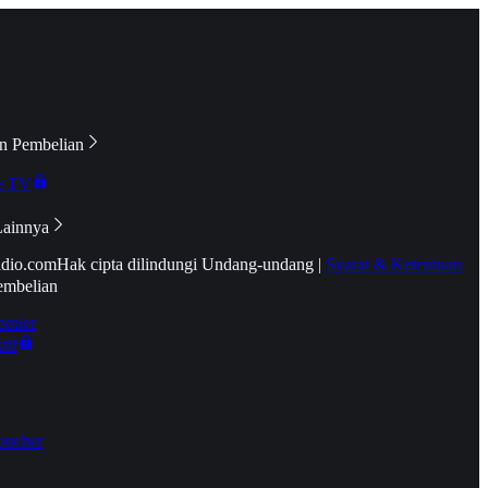
n Pembelian
e TV
Lainnya
idio.com
Hak cipta dilindungi Undang-undang
|
Syarat & Ketentuan
embelian
emier
tif
oucher