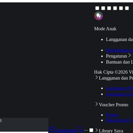
Mode Anak
Langganan da
Hubungkan k
Pengaturan
Bantuan dan 
Hak Cipta ©2026 V
Langganan dan P
Langganan Pr
Langganan Ak
Voucher Promo
Promo
Pakai Kode V
i
Langganan
···
Library Saya