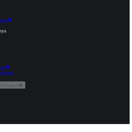
onan
nya
kun
aringan
 Perangkat