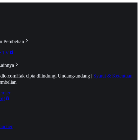
n Pembelian
e TV
Lainnya
idio.com
Hak cipta dilindungi Undang-undang
|
Syarat & Ketentuan
embelian
emier
tif
oucher