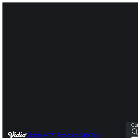
Car
Home
Live
TV Show
Sports
Kids
News