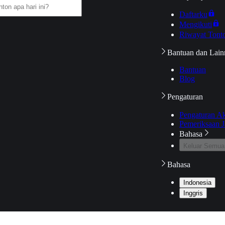
Daftarku
Mengikuti
Riwayat Tont
Bantuan dan Lain
Bantuan
Blog
Pengaturan
Pengaturan A
Pemeriksaan J
Bahasa
Keluar Semua
Bahasa
Indonesia
Inggris