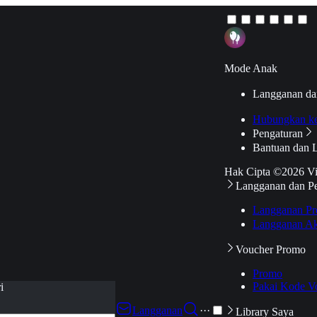
Mode Anak
Langganan da
Hubungkan k
Pengaturan
Bantuan dan 
Hak Cipta ©2026 V
Langganan dan P
Langganan Pr
Langganan Ak
Voucher Promo
Promo
Pakai Kode V
i
Langganan
···
Library Saya