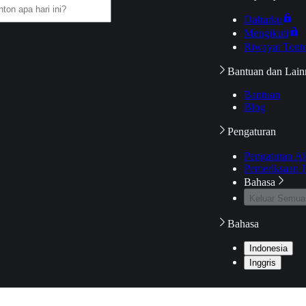
Daftarku
Mengikuti
Riwayat Tont
Bantuan dan Lain
Bantuan
Blog
Pengaturan
Pengaturan A
Pemeriksaan J
Bahasa
Keluar Semua
Bahasa
Indonesia
Inggris