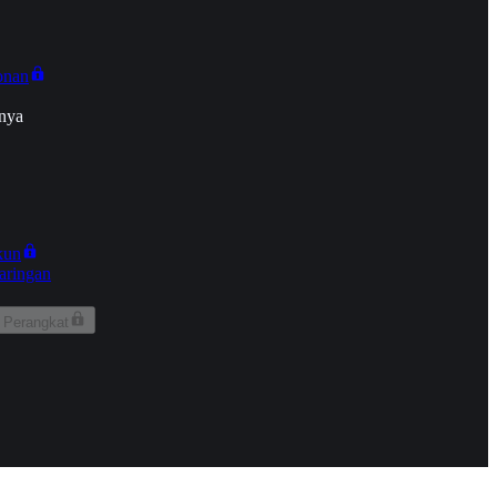
onan
nya
kun
aringan
 Perangkat