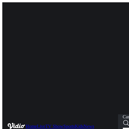
Car
Home
Live
TV Show
Sports
Kids
News