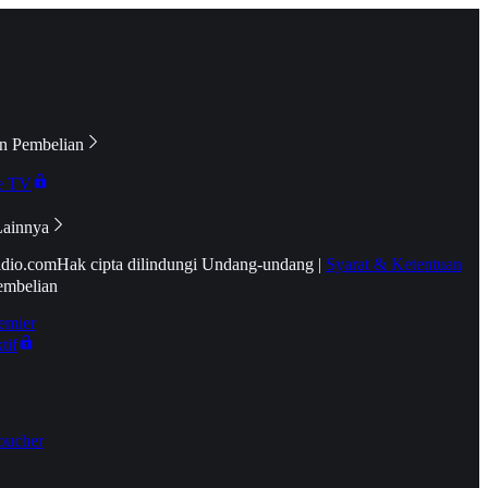
n Pembelian
e TV
Lainnya
idio.com
Hak cipta dilindungi Undang-undang
|
Syarat & Ketentuan
embelian
emier
tif
oucher