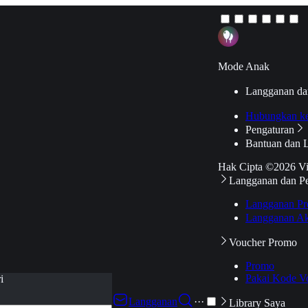
Mode Anak
Langganan da
Hubungkan k
Pengaturan
Bantuan dan 
Hak Cipta ©2026 V
Langganan dan P
Langganan Pr
Langganan Ak
Voucher Promo
Promo
Pakai Kode V
i
Langganan
···
Library Saya