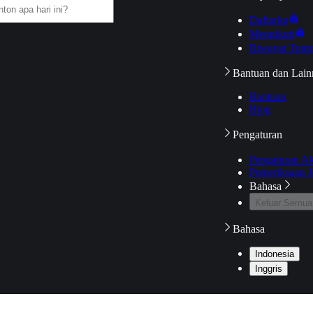
Daftarku
Mengikuti
Riwayat Tont
Bantuan dan Lain
Bantuan
Blog
Pengaturan
Pengaturan A
Pemeriksaan J
Bahasa
Keluar Semua
Bahasa
Indonesia
Inggris