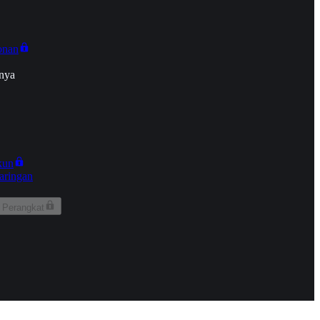
onan
nya
kun
aringan
 Perangkat