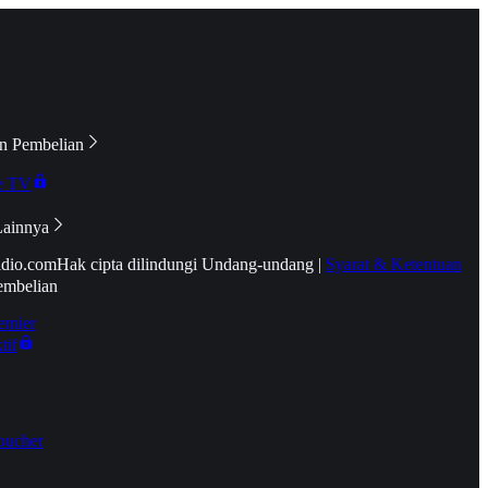
n Pembelian
e TV
Lainnya
idio.com
Hak cipta dilindungi Undang-undang
|
Syarat & Ketentuan
embelian
emier
tif
oucher