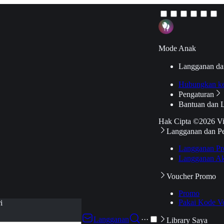
Mode Anak
Langganan da
Hubungkan k
Pengaturan
Bantuan dan 
Hak Cipta ©2026 V
Langganan dan P
Langganan Pr
Langganan Ak
Voucher Promo
Promo
Pakai Kode V
i
Langganan
···
Library Saya