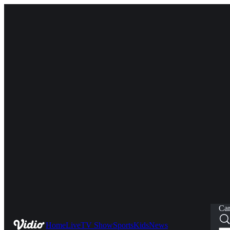
Car
Home
Live
TV Show
Sports
Kids
News