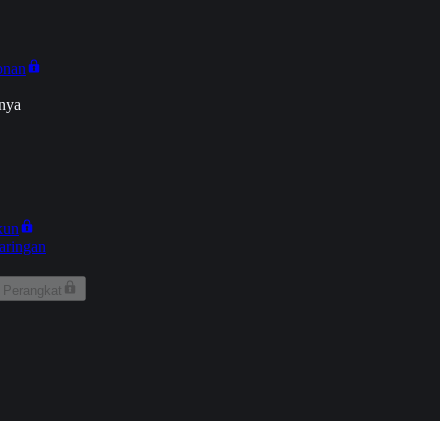
onan
nya
kun
aringan
 Perangkat