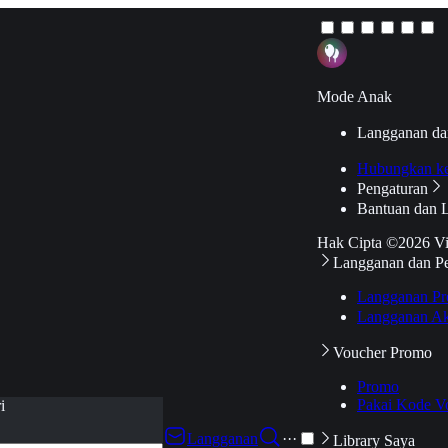
Mode Anak
Langganan da
Hubungkan k
Pengaturan
Bantuan dan 
Hak Cipta ©2026 V
Langganan dan P
Langganan Pr
Langganan Ak
Voucher Promo
Promo
Pakai Kode V
i
Langganan
···
Library Saya