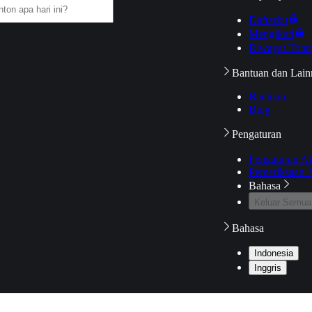
Daftarku
Mengikuti
Riwayat Tont
Bantuan dan Lain
Bantuan
Blog
Pengaturan
Pengaturan A
Pemeriksaan J
Bahasa
Keluar Semua
Bahasa
Indonesia
Inggris