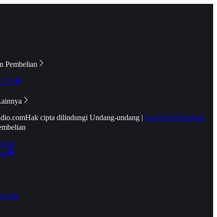
n Pembelian
e TV
Lainnya
idio.com
Hak cipta dilindungi Undang-undang
|
Syarat & Ketentuan
embelian
emier
tif
oucher