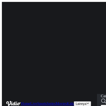
Car
Home
Live
Sports
Series
Movies
Kids
Lainnya