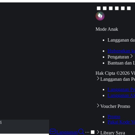
Mode Anak
Langganan da
Hubungkan k
Pengaturan
Bantuan dan 
Hak Cipta ©2026 V
Langganan dan P
Langganan Pr
Langganan Ak
Voucher Promo
Promo
Pakai Kode V
i
Langganan
···
Library Saya