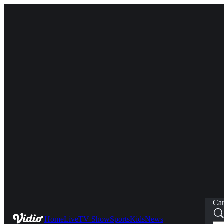
Car
Home
Live
TV Show
Sports
Kids
News