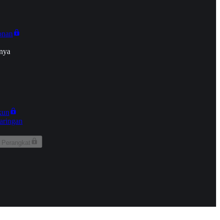
onan
nya
kun
aringan
 Perangkat