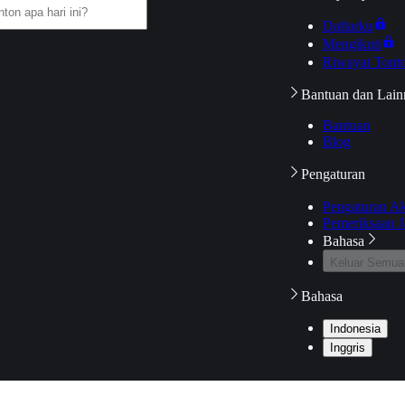
Daftarku
Mengikuti
Riwayat Tont
Bantuan dan Lain
Bantuan
Blog
Pengaturan
Pengaturan A
Pemeriksaan J
Bahasa
Keluar Semua
Bahasa
Indonesia
Inggris