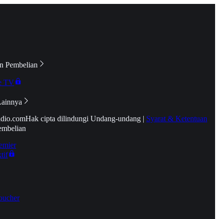
n Pembelian
e TV
Lainnya
idio.com
Hak cipta dilindungi Undang-undang
|
Syarat & Ketentuan
embelian
emier
tif
oucher