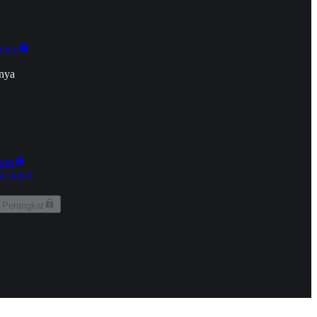
onan
nya
kun
aringan
 Perangkat