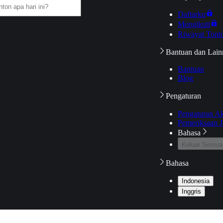
Daftarku
Mengikuti
Riwayat Tont
Bantuan dan Lain
Bantuan
Blog
Pengaturan
Pengaturan A
Pemeriksaan J
Bahasa
Keluar Semua
Bahasa
Indonesia
Inggris