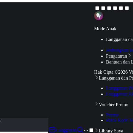
Mode Anak
Langganan da
Hubungkan k
Pengaturan
Bantuan dan 
Hak Cipta ©2026 V
Langganan dan P
Langganan Pr
Langganan Ak
Voucher Promo
Promo
Pakai Kode V
i
Langganan
···
Library Saya