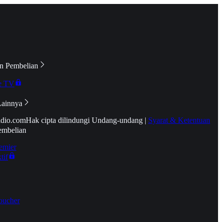
n Pembelian
e TV
Lainnya
idio.com
Hak cipta dilindungi Undang-undang
|
Syarat & Ketentuan
embelian
emier
tif
oucher