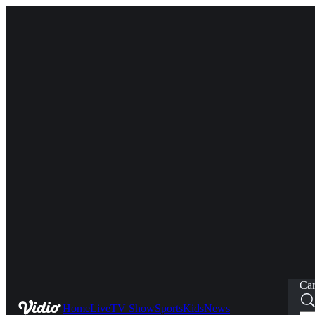
Car
Home
Live
TV Show
Sports
Kids
News