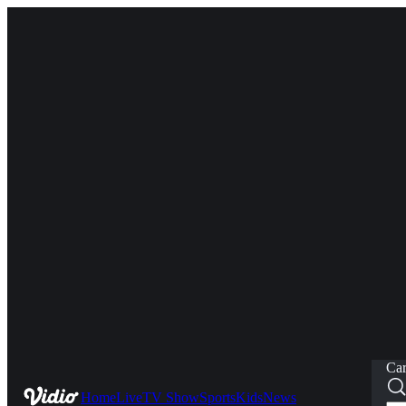
Car
Home
Live
TV Show
Sports
Kids
News