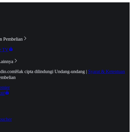
n Pembelian
e TV
Lainnya
idio.com
Hak cipta dilindungi Undang-undang
|
Syarat & Ketentuan
embelian
emier
tif
oucher