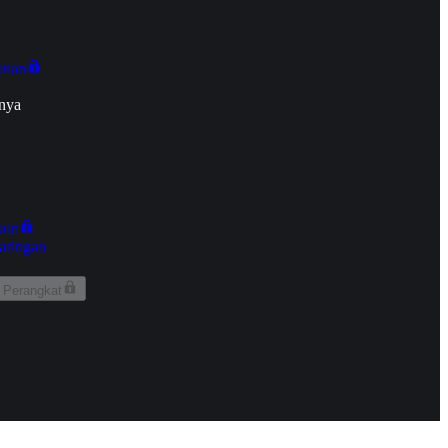
onan
nya
kun
aringan
 Perangkat