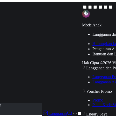
Mode Anak
Langganan da
Hubungkan k
Pengaturan
Bantuan dan 
Hak Cipta ©2026 V
Langganan dan P
Langganan Pr
Langganan Ak
Voucher Promo
Promo
Pakai Kode V
i
Langganan
···
Library Saya