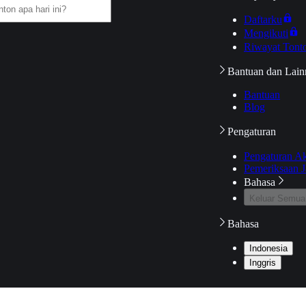
Daftarku
Mengikuti
Riwayat Tont
Bantuan dan Lain
Bantuan
Blog
Pengaturan
Pengaturan A
Pemeriksaan J
Bahasa
Keluar Semua
Bahasa
Indonesia
Inggris