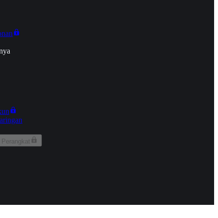
onan
nya
kun
aringan
 Perangkat