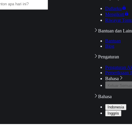
Daftarku
Mengikuti
Riwayat Tont
Bantuan dan Lain
Bantuan
Blog
Pengaturan
Pengaturan A
Pemeriksaan J
Bahasa
Keluar Semua
Bahasa
Indonesia
Inggris