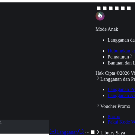
Mode Anak
Langganan da
Hubungkan k
Pengaturan
Bantuan dan 
Hak Cipta ©2026 V
Langganan dan P
Langganan Pr
Langganan Ak
Voucher Promo
Promo
Pakai Kode V
i
Langganan
···
Library Saya