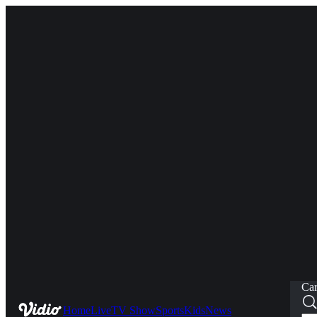
Car
Home
Live
TV Show
Sports
Kids
News