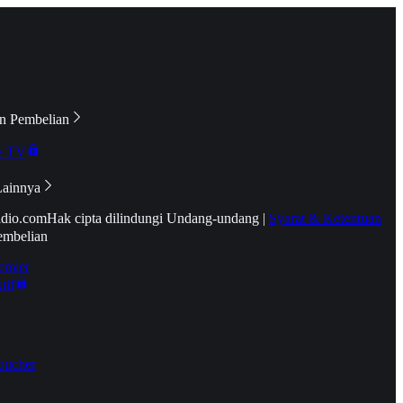
n Pembelian
e TV
Lainnya
idio.com
Hak cipta dilindungi Undang-undang
|
Syarat & Ketentuan
embelian
emier
tif
oucher