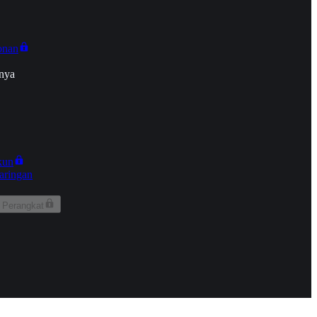
onan
nya
kun
aringan
 Perangkat