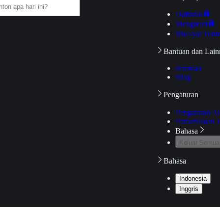
Daftarku
Mengikuti
Riwayat Tont
Bantuan dan Lain
Bantuan
Blog
Pengaturan
Pengaturan A
Pemeriksaan J
Bahasa
Keluar Semua
Bahasa
Indonesia
Inggris