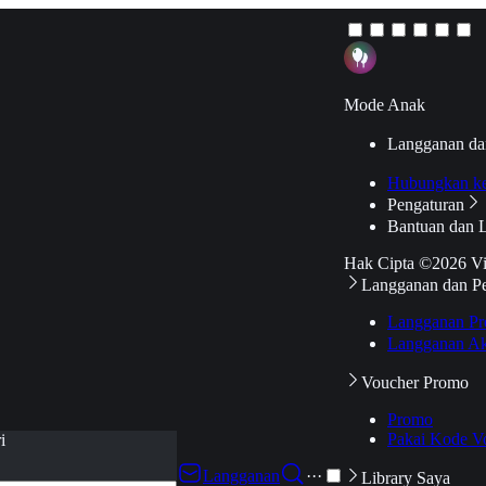
Mode Anak
Langganan da
Hubungkan k
Pengaturan
Bantuan dan 
Hak Cipta ©2026 V
Langganan dan P
Langganan Pr
Langganan Ak
Voucher Promo
Promo
Pakai Kode V
i
Langganan
···
Library Saya