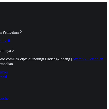
n Pembelian
e TV
Lainnya
idio.com
Hak cipta dilindungi Undang-undang
|
Syarat & Ketentuan
embelian
emier
tif
oucher