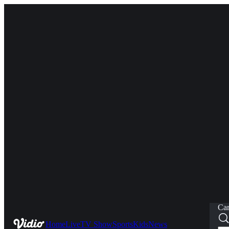
Car
Home
Live
TV Show
Sports
Kids
News