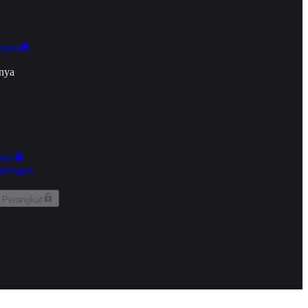
onan
nya
kun
aringan
 Perangkat