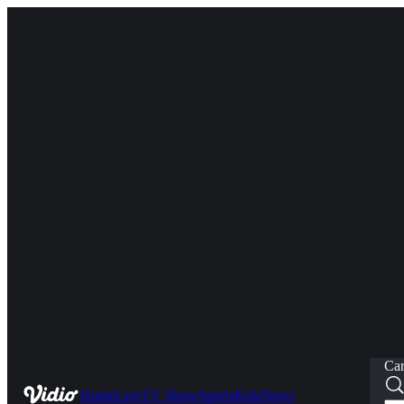
Car
Home
Live
TV Show
Sports
Kids
News