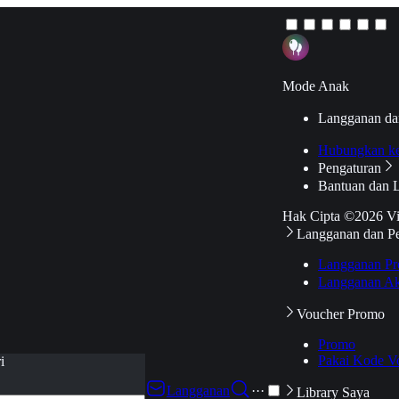
Mode Anak
Langganan da
Hubungkan k
Pengaturan
Bantuan dan 
Hak Cipta ©2026 V
Langganan dan P
Langganan Pr
Langganan Ak
Voucher Promo
Promo
Pakai Kode V
i
Langganan
···
Library Saya