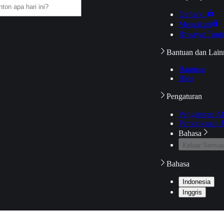
Daftarku
Mengikuti
Riwayat Tont
Bantuan dan Lain
Bantuan
Blog
Pengaturan
Pengaturan A
Pemeriksaan J
Bahasa
Keluar Semua
Bahasa
Indonesia
Inggris