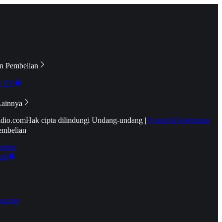
n Pembelian
e TV
Lainnya
idio.com
Hak cipta dilindungi Undang-undang
|
Syarat & Ketentuan
embelian
emier
tif
oucher