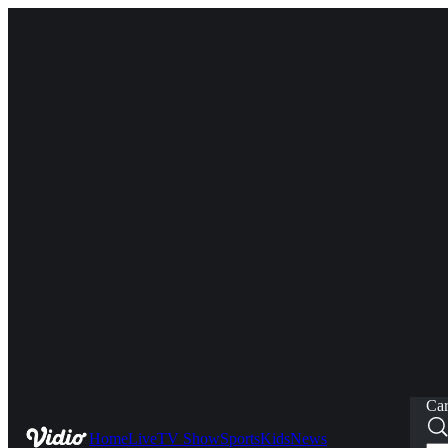
Car
Home
Live
TV Show
Sports
Kids
News