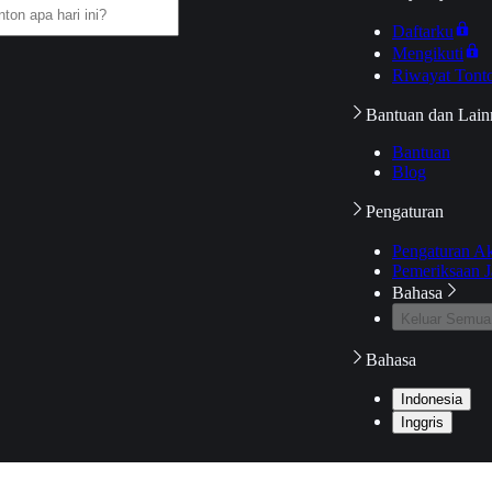
Daftarku
Mengikuti
Riwayat Tont
Bantuan dan Lain
Bantuan
Blog
Pengaturan
Pengaturan A
Pemeriksaan J
Bahasa
Keluar Semua
Bahasa
Indonesia
Inggris