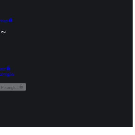
onan
nya
kun
aringan
 Perangkat