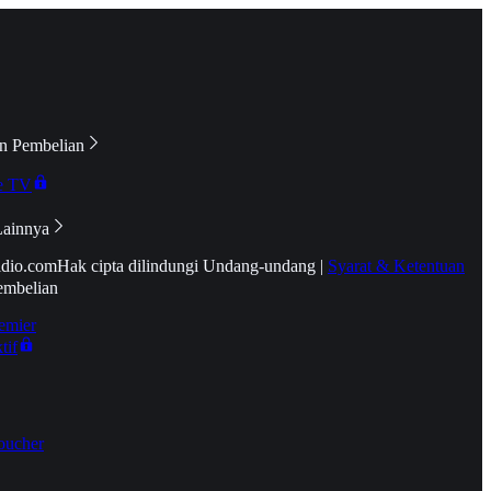
n Pembelian
e TV
Lainnya
idio.com
Hak cipta dilindungi Undang-undang
|
Syarat & Ketentuan
embelian
emier
tif
oucher