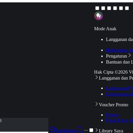
Mode Anak
Langganan da
Hubungkan k
Pengaturan
Bantuan dan 
Hak Cipta ©2026 V
Langganan dan P
Langganan Pr
Langganan Ak
Voucher Promo
Promo
Pakai Kode V
i
Langganan
···
Library Saya