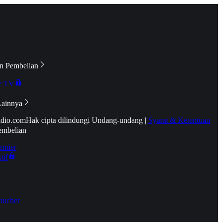
n Pembelian
e TV
Lainnya
idio.com
Hak cipta dilindungi Undang-undang
|
Syarat & Ketentuan
embelian
emier
tif
oucher