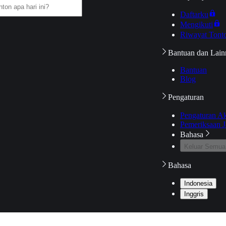
Daftarku
Mengikuti
Riwayat Tont
Bantuan dan Lain
Bantuan
Blog
Pengaturan
Pengaturan A
Pemeriksaan J
Bahasa
Keluar Semua
Bahasa
Indonesia
Inggris