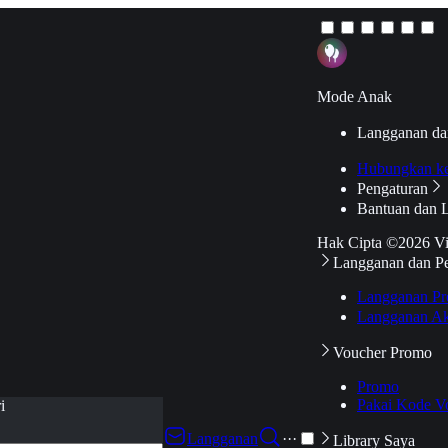
Mode Anak
Langganan da
Hubungkan k
Pengaturan
Bantuan dan 
Hak Cipta ©2026 V
Langganan dan P
Langganan Pr
Langganan Ak
Voucher Promo
Promo
Pakai Kode V
i
Langganan
···
Library Saya