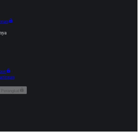
onan
nya
kun
aringan
 Perangkat