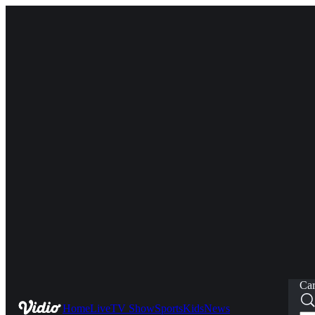
Car
Home
Live
TV Show
Sports
Kids
News