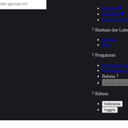
Daftarku
Mengikuti
Riwayat Tont
Bantuan dan Lain
Bantuan
Blog
Pengaturan
Pengaturan A
Pemeriksaan J
Bahasa
Keluar Semua
Bahasa
Indonesia
Inggris