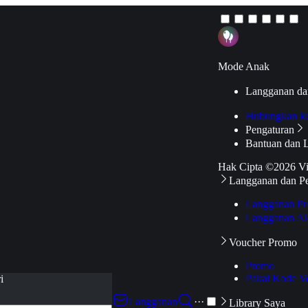
Mode Anak
Langganan da
Hubungkan k
Pengaturan
Bantuan dan 
Hak Cipta ©2026 V
Langganan dan P
Langganan Pr
Langganan Ak
Voucher Promo
Promo
Pakai Kode V
i
Langganan
···
Library Saya