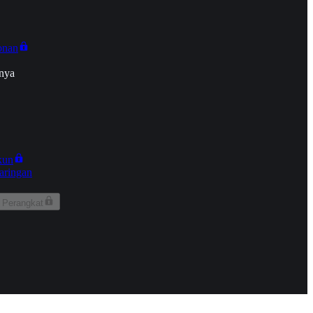
onan
nya
kun
aringan
 Perangkat