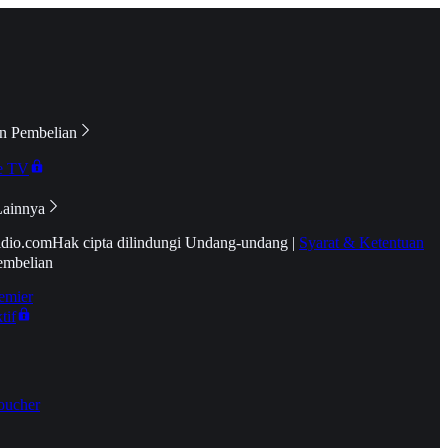
n Pembelian
e TV
Lainnya
idio.com
Hak cipta dilindungi Undang-undang
|
Syarat & Ketentuan
embelian
emier
tif
oucher