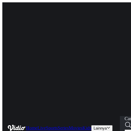
Car
Home
Live
Sports
Series
Movies
Kids
Lainnya