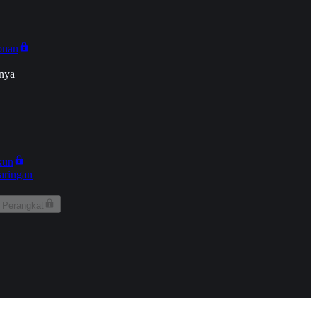
onan
nya
kun
aringan
 Perangkat