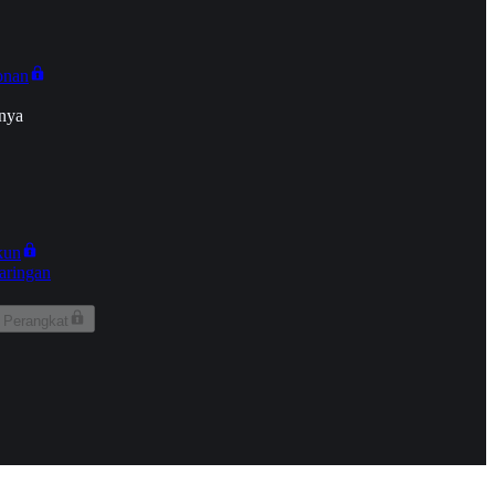
onan
nya
kun
aringan
 Perangkat