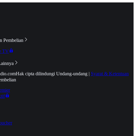
n Pembelian
e TV
Lainnya
idio.com
Hak cipta dilindungi Undang-undang
|
Syarat & Ketentuan
embelian
emier
tif
oucher