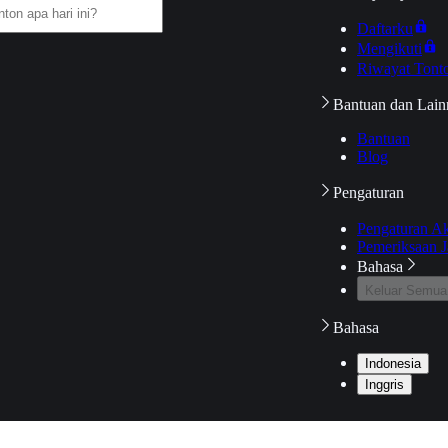
Daftarku
Mengikuti
Riwayat Tont
Bantuan dan Lain
Bantuan
Blog
Pengaturan
Pengaturan A
Pemeriksaan J
Bahasa
Keluar Semua
Bahasa
Indonesia
Inggris