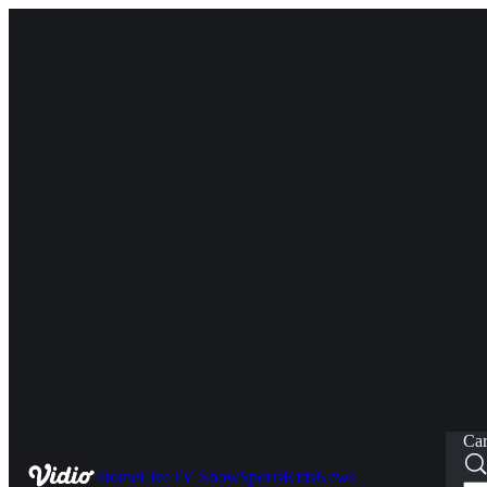
Car
Home
Live
TV Show
Sports
Kids
News