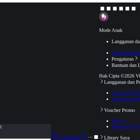
Mode Anak
Langganan da
Hubungkan k
Pengaturan
Bantuan dan 
Hak Cipta ©2026 V
Langganan dan P
Langganan Pr
Langganan Ak
Voucher Promo
Promo
Pakai Kode V
i
Langganan
···
Library Saya