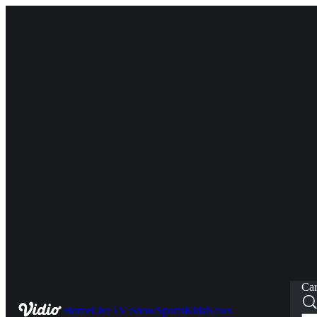
Car
Home
Live
TV Show
Sports
Kids
News