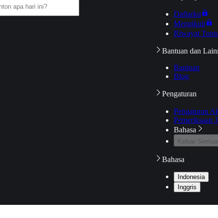
Daftarku
Mengikuti
Riwayat Tont
Bantuan dan Lain
Bantuan
Blog
Pengaturan
Pengaturan A
Pemeriksaan J
Bahasa
Keluar Semua
Bahasa
Indonesia
Inggris