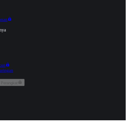
onan
nya
kun
aringan
 Perangkat