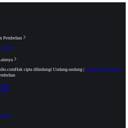
n Pembelian
e TV
Lainnya
idio.com
Hak cipta dilindungi Undang-undang
|
Syarat & Ketentuan
embelian
emier
tif
oucher