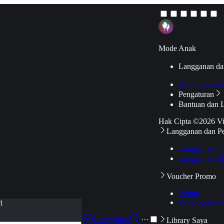
Mode Anak
Langganan da
Hubungkan k
Pengaturan
Bantuan dan 
Hak Cipta ©2026 V
Langganan dan P
Langganan Pr
Langganan Ak
Voucher Promo
Promo
Pakai Kode V
i
Langganan
···
Library Saya