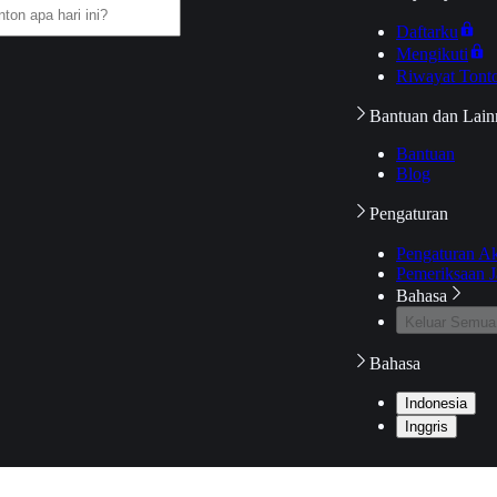
Daftarku
Mengikuti
Riwayat Tont
Bantuan dan Lain
Bantuan
Blog
Pengaturan
Pengaturan A
Pemeriksaan J
Bahasa
Keluar Semua
Bahasa
Indonesia
Inggris