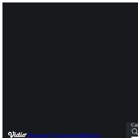
Car
Home
Live
TV Show
Sports
Kids
News