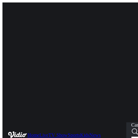
Car
Home
Live
TV Show
Sports
Kids
News