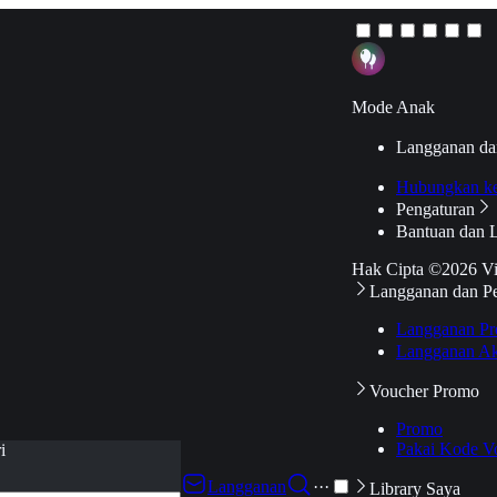
Mode Anak
Langganan da
Hubungkan k
Pengaturan
Bantuan dan 
Hak Cipta ©2026 V
Langganan dan P
Langganan Pr
Langganan Ak
Voucher Promo
Promo
Pakai Kode V
i
Langganan
···
Library Saya