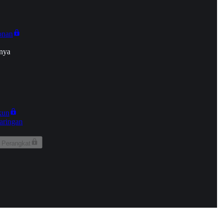
onan
nya
kun
aringan
 Perangkat