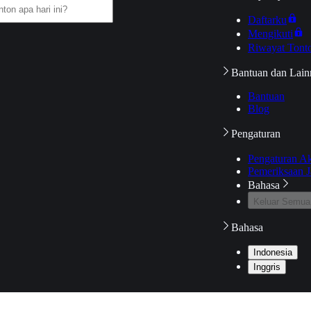
Daftarku
Mengikuti
Riwayat Tont
Bantuan dan Lain
Bantuan
Blog
Pengaturan
Pengaturan A
Pemeriksaan J
Bahasa
Keluar Semua
Bahasa
Indonesia
Inggris