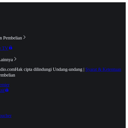
n Pembelian
e TV
Lainnya
idio.com
Hak cipta dilindungi Undang-undang
|
Syarat & Ketentuan
embelian
emier
tif
oucher