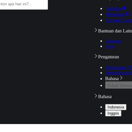
Daftarku
Mengikuti
Riwayat Tont
Bantuan dan Lain
Bantuan
Blog
Pengaturan
Pengaturan A
Pemeriksaan J
Bahasa
Keluar Semua
Bahasa
Indonesia
Inggris