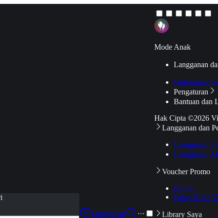
Mode Anak
Langganan da
Hubungkan k
Pengaturan
Bantuan dan 
Hak Cipta ©2026 V
Langganan dan P
Langganan Pr
Langganan Ak
Voucher Promo
Promo
Pakai Kode V
i
Langganan
···
Library Saya