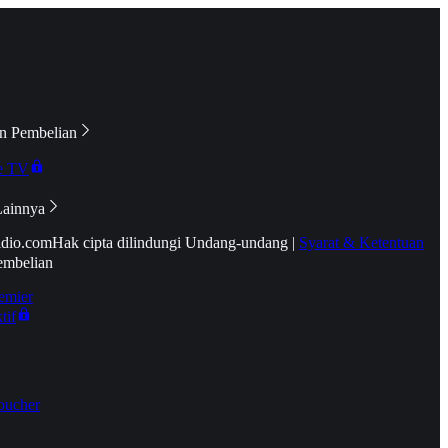
n Pembelian
e TV
Lainnya
idio.com
Hak cipta dilindungi Undang-undang
|
Syarat & Ketentuan
embelian
emier
tif
oucher