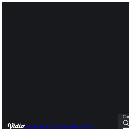
Car
Home
Live
TV Show
Sports
Kids
News