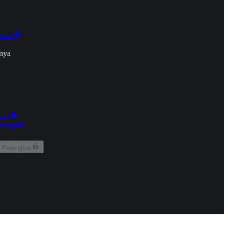
onan
nya
kun
aringan
 Perangkat