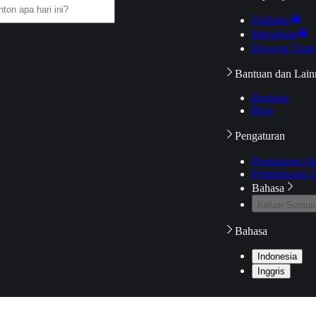
Daftarku
Mengikuti
Riwayat Tont
Bantuan dan Lain
Bantuan
Blog
Pengaturan
Pengaturan A
Pemeriksaan J
Bahasa
Keluar Semua
Bahasa
Indonesia
Inggris