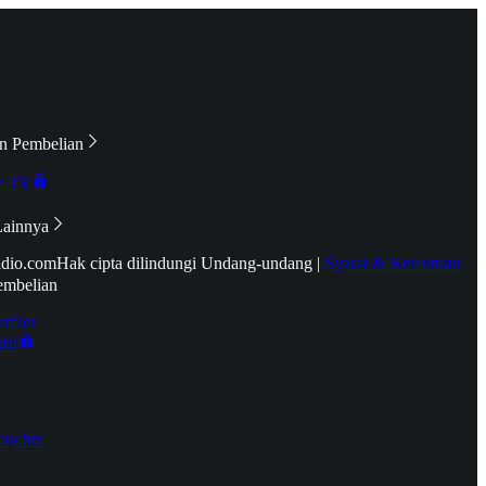
n Pembelian
e TV
Lainnya
idio.com
Hak cipta dilindungi Undang-undang
|
Syarat & Ketentuan
embelian
emier
tif
oucher