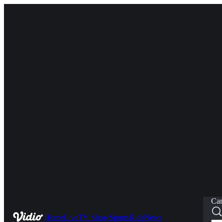
Car
Home
Live
TV Show
Sports
Kids
News