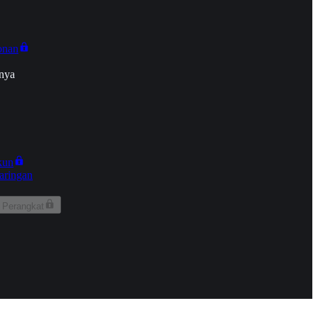
onan
nya
kun
aringan
 Perangkat