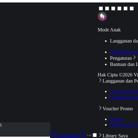
Mode Anak
Langganan da
Hubungkan k
Pengaturan
Bantuan dan 
Hak Cipta ©2026 V
Langganan dan P
Langganan Pr
Langganan Ak
Voucher Promo
Promo
Pakai Kode V
i
Langganan
···
Library Saya