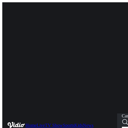
Car
Home
Live
TV Show
Sports
Kids
News