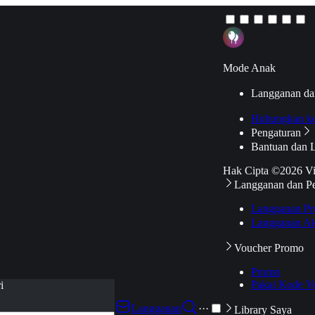
Mode Anak
Langganan da
Hubungkan k
Pengaturan
Bantuan dan 
Hak Cipta ©2026 V
Langganan dan P
Langganan Pr
Langganan Ak
Voucher Promo
Promo
Pakai Kode V
i
Langganan
···
Library Saya