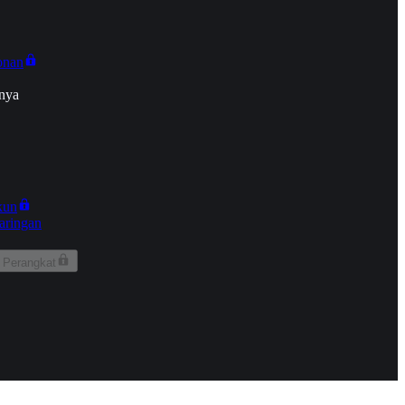
onan
nya
kun
aringan
 Perangkat