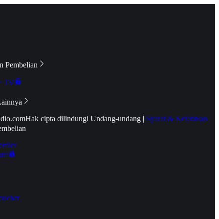
n Pembelian
e TV
Lainnya
idio.com
Hak cipta dilindungi Undang-undang
|
Syarat & Ketentuan
embelian
emier
tif
oucher