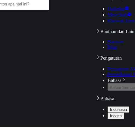
Daftarku
Mengikuti
Riwayat Tont
Bantuan dan Lain
Bantuan
Blog
Pengaturan
Pengaturan A
Pemeriksaan J
Bahasa
Keluar Semua
Bahasa
Indonesia
Inggris